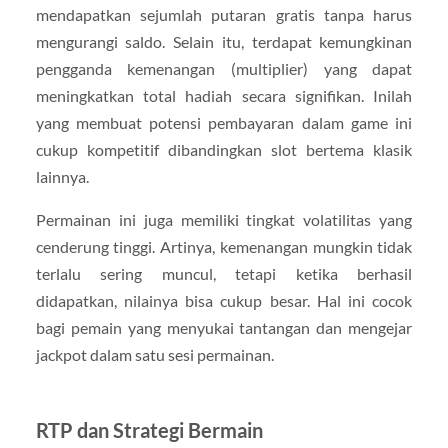
mendapatkan sejumlah putaran gratis tanpa harus
mengurangi saldo. Selain itu, terdapat kemungkinan
pengganda kemenangan (multiplier) yang dapat
meningkatkan total hadiah secara signifikan. Inilah
yang membuat potensi pembayaran dalam game ini
cukup kompetitif dibandingkan slot bertema klasik
lainnya.
Permainan ini juga memiliki tingkat volatilitas yang
cenderung tinggi. Artinya, kemenangan mungkin tidak
terlalu sering muncul, tetapi ketika berhasil
didapatkan, nilainya bisa cukup besar. Hal ini cocok
bagi pemain yang menyukai tantangan dan mengejar
jackpot dalam satu sesi permainan.
RTP dan Strategi Bermain