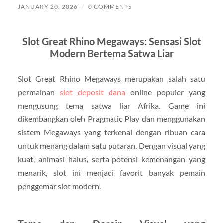
JANUARY 20, 2026
/
0 COMMENTS
Slot Great Rhino Megaways: Sensasi Slot
Modern Bertema Satwa Liar
Slot Great Rhino Megaways merupakan salah satu
permainan
slot deposit dana
online populer yang
mengusung tema satwa liar Afrika. Game ini
dikembangkan oleh Pragmatic Play dan menggunakan
sistem Megaways yang terkenal dengan ribuan cara
untuk menang dalam satu putaran. Dengan visual yang
kuat, animasi halus, serta potensi kemenangan yang
menarik, slot ini menjadi favorit banyak pemain
penggemar slot modern.