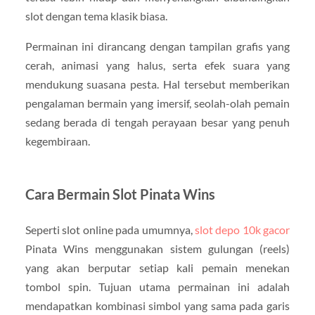
slot dengan tema klasik biasa.
Permainan ini dirancang dengan tampilan grafis yang
cerah, animasi yang halus, serta efek suara yang
mendukung suasana pesta. Hal tersebut memberikan
pengalaman bermain yang imersif, seolah-olah pemain
sedang berada di tengah perayaan besar yang penuh
kegembiraan.
Cara Bermain Slot Pinata Wins
Seperti slot online pada umumnya,
slot depo 10k gacor
Pinata Wins menggunakan sistem gulungan (reels)
yang akan berputar setiap kali pemain menekan
tombol spin. Tujuan utama permainan ini adalah
mendapatkan kombinasi simbol yang sama pada garis