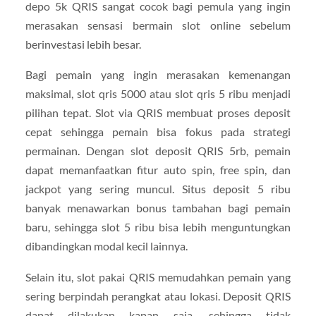
depo 5k QRIS sangat cocok bagi pemula yang ingin
merasakan sensasi bermain slot online sebelum
berinvestasi lebih besar.
Bagi pemain yang ingin merasakan kemenangan
maksimal, slot qris 5000 atau slot qris 5 ribu menjadi
pilihan tepat. Slot via QRIS membuat proses deposit
cepat sehingga pemain bisa fokus pada strategi
permainan. Dengan slot deposit QRIS 5rb, pemain
dapat memanfaatkan fitur auto spin, free spin, dan
jackpot yang sering muncul. Situs deposit 5 ribu
banyak menawarkan bonus tambahan bagi pemain
baru, sehingga slot 5 ribu bisa lebih menguntungkan
dibandingkan modal kecil lainnya.
Selain itu, slot pakai QRIS memudahkan pemain yang
sering berpindah perangkat atau lokasi. Deposit QRIS
dapat dilakukan kapan saja, sehingga tidak