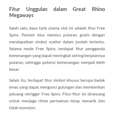
Fitur Unggulan dalam Great Rhino
Megaways
Salah satu daya tarik utama slot ini adalah fitur Free
Spins. Pemain bisa memicu putaran gratis dengan
mendapatkan simbol scatter dalam jumlah tertentu.
Selama mode Free Spins, terdapat fitur pengganda
kemenangan yang dapat meningkat seiring berjalannya
putaran, sehingga potensi kemenangan menjadi lebih
besar.
Selain itu, terdapat fitur simbol khusus berupa badak
emas yang dapat mengunci gulungan dan memberikan
peluang retrigger Free Spins. Fitur-fitur ini dirancang
untuk menjaga ritme permainan tetap menarik dan
tidak monoton.