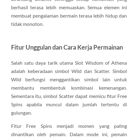
berhasil terasa lebih memuaskan. Semua elemen ini
membuat pengalaman bermain terasa lebih hidup dan
tidak monoton.
Fitur Unggulan dan Cara Kerja Permainan
Salah satu daya tarik utama Slot Wisdom of Athena
adalah keberadaan simbol Wild dan Scatter. Simbol
Wild berfungsi menggantikan simbol lain untuk
membantu membentuk kombinasi kemenangan.
Sementara itu, simbol Scatter dapat memicu fitur Free
Spins apabila muncul dalam jumlah tertentu di
gulungan.
Fitur Free Spins menjadi momen yang paling
dinantikan oleh pemain. Dalam mode ini, pemain