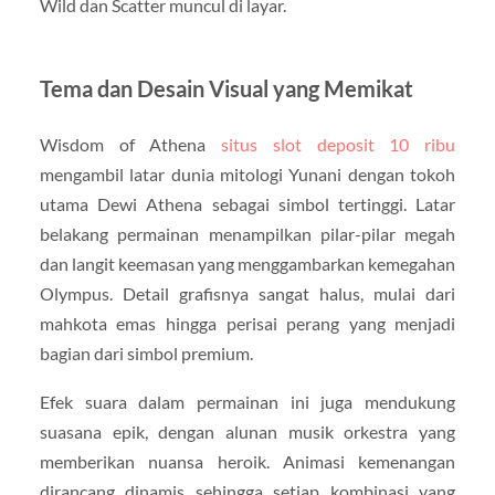
Wild dan Scatter muncul di layar.
Tema dan Desain Visual yang Memikat
Wisdom of Athena
situs slot deposit 10 ribu
mengambil latar dunia mitologi Yunani dengan tokoh
utama Dewi Athena sebagai simbol tertinggi. Latar
belakang permainan menampilkan pilar-pilar megah
dan langit keemasan yang menggambarkan kemegahan
Olympus. Detail grafisnya sangat halus, mulai dari
mahkota emas hingga perisai perang yang menjadi
bagian dari simbol premium.
Efek suara dalam permainan ini juga mendukung
suasana epik, dengan alunan musik orkestra yang
memberikan nuansa heroik. Animasi kemenangan
dirancang dinamis sehingga setiap kombinasi yang