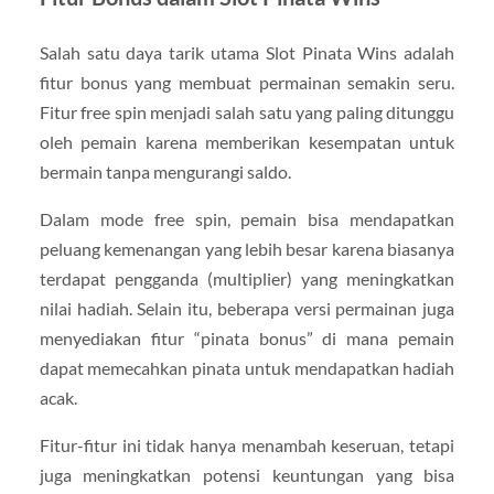
Salah satu daya tarik utama Slot Pinata Wins adalah
fitur bonus yang membuat permainan semakin seru.
Fitur free spin menjadi salah satu yang paling ditunggu
oleh pemain karena memberikan kesempatan untuk
bermain tanpa mengurangi saldo.
Dalam mode free spin, pemain bisa mendapatkan
peluang kemenangan yang lebih besar karena biasanya
terdapat pengganda (multiplier) yang meningkatkan
nilai hadiah. Selain itu, beberapa versi permainan juga
menyediakan fitur “pinata bonus” di mana pemain
dapat memecahkan pinata untuk mendapatkan hadiah
acak.
Fitur-fitur ini tidak hanya menambah keseruan, tetapi
juga meningkatkan potensi keuntungan yang bisa