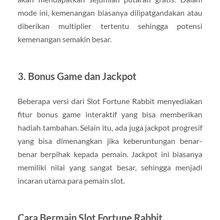
mode ini, kemenangan biasanya dilipatgandakan atau
diberikan multiplier tertentu sehingga potensi
kemenangan semakin besar.
3. Bonus Game dan Jackpot
Beberapa versi dari Slot Fortune Rabbit menyediakan
fitur bonus game interaktif yang bisa memberikan
hadiah tambahan. Selain itu, ada juga jackpot progresif
yang bisa dimenangkan jika keberuntungan benar-
benar berpihak kepada pemain. Jackpot ini biasanya
memiliki nilai yang sangat besar, sehingga menjadi
incaran utama para pemain slot.
Cara Bermain Slot Fortune Rabbit