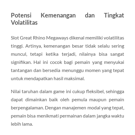
Potensi Kemenangan dan Tingkat
Volatilitas
Slot Great Rhino Megaways dikenal memiliki volatilitas
tinggi. Artinya, kemenangan besar tidak selalu sering
muncul, tetapi ketika terjadi, nilainya bisa sangat
signifikan. Hal ini cocok bagi pemain yang menyukai
tantangan dan bersedia menunggu momen yang tepat
untuk mendapatkan hasil maksimal.
Nilai taruhan dalam game ini cukup fleksibel, sehingga
dapat dimainkan baik oleh pemula maupun pemain
berpengalaman. Dengan manajemen modal yang tepat,
pemain bisa menikmati permainan dalam jangka waktu
lebih lama.