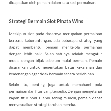
didapatkan oleh pemain dalam satu sesi permainan.
Strategi Bermain Slot Pinata Wins
Meskipun slot pada dasarnya merupakan permainan
berbasis keberuntungan, ada beberapa strategi yang
dapat membantu pemain mengelola permainan
dengan lebih baik. Salah satunya adalah mengatur
modal dengan bijak sebelum mulai bermain. Pemain
disarankan untuk menentukan batas kekalahan dan
kemenangan agar tidak bermain secara berlebihan.
Selain itu, penting juga untuk memahami pola
permainan dan fitur yang tersedia. Dengan mengetahui
kapan fitur bonus lebih sering muncul, pemain dapat
menyesuaikan strategi taruhan mereka.