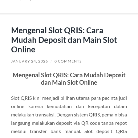
Mengenal Slot QRIS: Cara
Mudah Deposit dan Main Slot
Online
JANUARY 24, 2026
/
0 COMMENTS
Mengenal Slot QRIS: Cara Mudah Deposit
dan Main Slot Online
Slot QRIS kini menjadi pilihan utama para pecinta judi
online karena kemudahan dan kecepatan dalam
melakukan transaksi. Dengan sistem QRIS, pemain bisa
langsung melakukan deposit via QR code tanpa repot
melalui transfer bank manual. Slot deposit QRIS