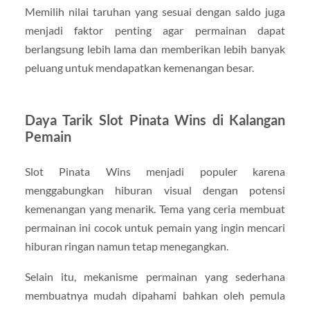
Memilih nilai taruhan yang sesuai dengan saldo juga
menjadi faktor penting agar permainan dapat
berlangsung lebih lama dan memberikan lebih banyak
peluang untuk mendapatkan kemenangan besar.
Daya Tarik Slot Pinata Wins di Kalangan
Pemain
Slot Pinata Wins menjadi populer karena
menggabungkan hiburan visual dengan potensi
kemenangan yang menarik. Tema yang ceria membuat
permainan ini cocok untuk pemain yang ingin mencari
hiburan ringan namun tetap menegangkan.
Selain itu, mekanisme permainan yang sederhana
membuatnya mudah dipahami bahkan oleh pemula