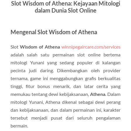
Slot Wisdom of Athena: Kejayaan Mitologi
dalam Dunia Slot Online
Mengenal Slot Wisdom of Athena
Slot
Wisdom of Athena
winnipegaircare.com/services
adalah salah satu permainan slot online bertema
mitologi Yunani yang sedang populer di kalangan
pecinta judi daring. Dikembangkan oleh provider
ternama, game ini menggabungkan grafis berkualitas
tinggi, fitur bonus menarik, dan latar cerita yang
memukau tentang dewi kebijaksanaan,
Athena
. Dalam
mitologi Yunani, Athena dikenal sebagai dewi perang
dan kebijaksanaan, dan dalam permainan ini, karakter
tersebut menjadi pusat dari seluruh pengalaman
bermain.