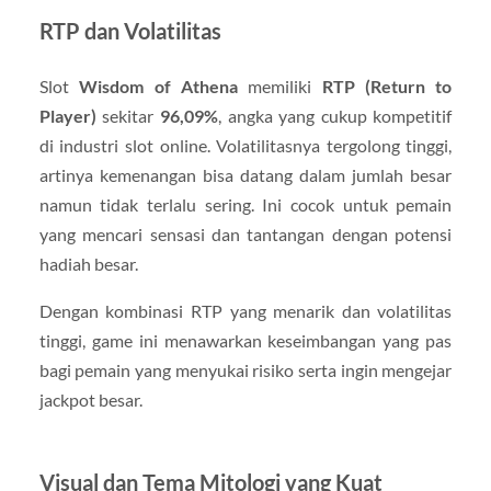
RTP dan Volatilitas
Slot
Wisdom of Athena
memiliki
RTP (Return to
Player)
sekitar
96,09%
, angka yang cukup kompetitif
di industri slot online. Volatilitasnya tergolong tinggi,
artinya kemenangan bisa datang dalam jumlah besar
namun tidak terlalu sering. Ini cocok untuk pemain
yang mencari sensasi dan tantangan dengan potensi
hadiah besar.
Dengan kombinasi RTP yang menarik dan volatilitas
tinggi, game ini menawarkan keseimbangan yang pas
bagi pemain yang menyukai risiko serta ingin mengejar
jackpot besar.
Visual dan Tema Mitologi yang Kuat