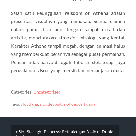
Salah satu keunggulan
Wisdom of Athena
adalah
presentasi visualnya yang memukau. Semua elemen
dalam game dirancang dengan sangat detail dan
artistik, menciptakan atmosfer mitologi yang kental.
Karakter Athena tampil megah, dengan animasi halus
yang memperkuat perannya sebagai pusat permainan.
Pemain tidak hanya disuguhi hiburan slot, tetapi juga
pengalaman visual yang imersif dan memanjakan mata.
Categories:
Uncategorized
Tags:
slot dana
,
slot deposit
,
slot deposit dana
« Slot Starlight Princess: Petualangan Ajaib di Dunia