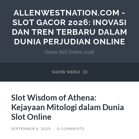
ALLENWESTNATION.COM -
SLOT GACOR 2026: INOVASI
DAN TREN TERBARU DALAM
DUNIA PERJUDIAN ONLINE
Game Slot Online 2026
SHOW MENU
Slot Wisdom of Athena:
Kejayaan Mitologi dalam Dunia
Slot Online
SEPTEMBER 8, 2025
/
0 COMMENTS