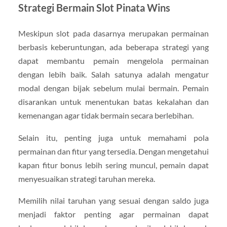
Strategi Bermain Slot Pinata Wins
Meskipun slot pada dasarnya merupakan permainan
berbasis keberuntungan, ada beberapa strategi yang
dapat membantu pemain mengelola permainan
dengan lebih baik. Salah satunya adalah mengatur
modal dengan bijak sebelum mulai bermain. Pemain
disarankan untuk menentukan batas kekalahan dan
kemenangan agar tidak bermain secara berlebihan.
Selain itu, penting juga untuk memahami pola
permainan dan fitur yang tersedia. Dengan mengetahui
kapan fitur bonus lebih sering muncul, pemain dapat
menyesuaikan strategi taruhan mereka.
Memilih nilai taruhan yang sesuai dengan saldo juga
menjadi faktor penting agar permainan dapat