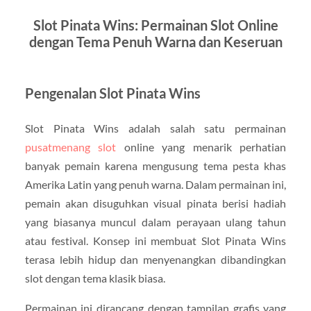
Slot Pinata Wins: Permainan Slot Online
dengan Tema Penuh Warna dan Keseruan
Pengenalan Slot Pinata Wins
Slot Pinata Wins adalah salah satu permainan
pusatmenang slot
online yang menarik perhatian
banyak pemain karena mengusung tema pesta khas
Amerika Latin yang penuh warna. Dalam permainan ini,
pemain akan disuguhkan visual pinata berisi hadiah
yang biasanya muncul dalam perayaan ulang tahun
atau festival. Konsep ini membuat Slot Pinata Wins
terasa lebih hidup dan menyenangkan dibandingkan
slot dengan tema klasik biasa.
Permainan ini dirancang dengan tampilan grafis yang