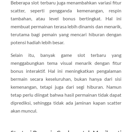
Beberapa slot terbaru juga menambahkan variasi fitur
scatter, seperti pengganda kemenangan, respin
tambahan, atau level bonus bertingkat. Hal ini
membuat permainan terasa lebih dinamis dan menarik,
terutama bagi pemain yang mencari hiburan dengan
potensi hadiah lebih besar.
Selain itu, banyak game slot terbaru yang
menggabungkan tema visual menarik dengan fitur
bonus interaktif. Hal ini meningkatkan pengalaman
bermain secara keseluruhan, bukan hanya dari sisi
kemenangan, tetapi juga dari segi hiburan. Namun
tetap perlu diingat bahwa hasil permainan tidak dapat
diprediksi, sehingga tidak ada jaminan kapan scatter
akan muncul.