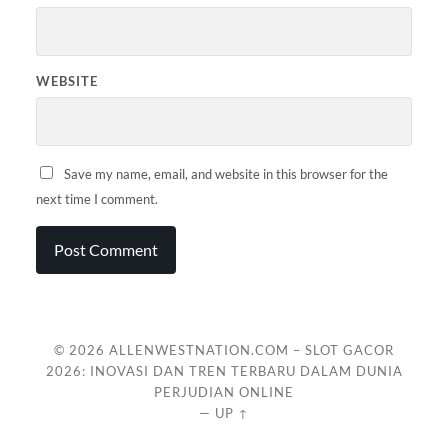
WEBSITE
Save my name, email, and website in this browser for the
next time I comment.
© 2026
ALLENWESTNATION.COM – SLOT GACOR
2026: INOVASI DAN TREN TERBARU DALAM DUNIA
PERJUDIAN ONLINE
—
UP ↑