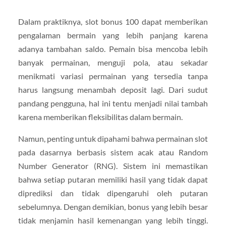
Dalam praktiknya, slot bonus 100 dapat memberikan
pengalaman bermain yang lebih panjang karena
adanya tambahan saldo. Pemain bisa mencoba lebih
banyak permainan, menguji pola, atau sekadar
menikmati variasi permainan yang tersedia tanpa
harus langsung menambah deposit lagi. Dari sudut
pandang pengguna, hal ini tentu menjadi nilai tambah
karena memberikan fleksibilitas dalam bermain.
Namun, penting untuk dipahami bahwa permainan slot
pada dasarnya berbasis sistem acak atau Random
Number Generator (RNG). Sistem ini memastikan
bahwa setiap putaran memiliki hasil yang tidak dapat
diprediksi dan tidak dipengaruhi oleh putaran
sebelumnya. Dengan demikian, bonus yang lebih besar
tidak menjamin hasil kemenangan yang lebih tinggi.