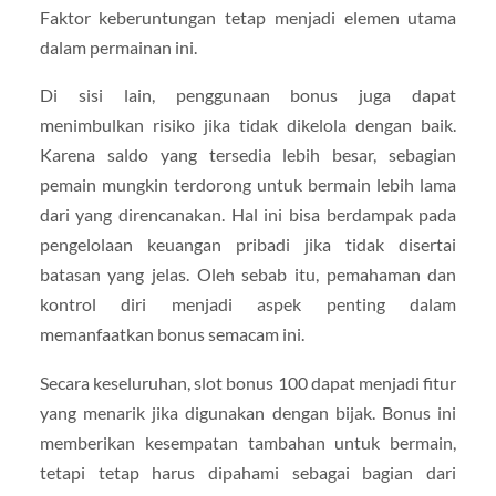
Faktor keberuntungan tetap menjadi elemen utama
dalam permainan ini.
Di sisi lain, penggunaan bonus juga dapat
menimbulkan risiko jika tidak dikelola dengan baik.
Karena saldo yang tersedia lebih besar, sebagian
pemain mungkin terdorong untuk bermain lebih lama
dari yang direncanakan. Hal ini bisa berdampak pada
pengelolaan keuangan pribadi jika tidak disertai
batasan yang jelas. Oleh sebab itu, pemahaman dan
kontrol diri menjadi aspek penting dalam
memanfaatkan bonus semacam ini.
Secara keseluruhan, slot bonus 100 dapat menjadi fitur
yang menarik jika digunakan dengan bijak. Bonus ini
memberikan kesempatan tambahan untuk bermain,
tetapi tetap harus dipahami sebagai bagian dari