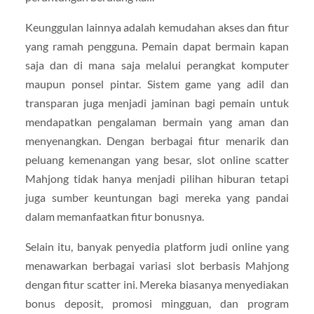
Keunggulan lainnya adalah kemudahan akses dan fitur
yang ramah pengguna. Pemain dapat bermain kapan
saja dan di mana saja melalui perangkat komputer
maupun ponsel pintar. Sistem game yang adil dan
transparan juga menjadi jaminan bagi pemain untuk
mendapatkan pengalaman bermain yang aman dan
menyenangkan. Dengan berbagai fitur menarik dan
peluang kemenangan yang besar, slot online scatter
Mahjong tidak hanya menjadi pilihan hiburan tetapi
juga sumber keuntungan bagi mereka yang pandai
dalam memanfaatkan fitur bonusnya.
Selain itu, banyak penyedia platform judi online yang
menawarkan berbagai variasi slot berbasis Mahjong
dengan fitur scatter ini. Mereka biasanya menyediakan
bonus deposit, promosi mingguan, dan program