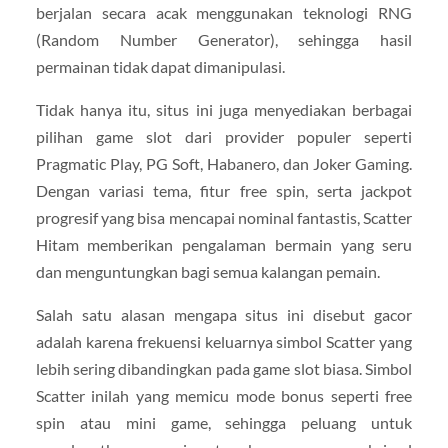
berjalan secara acak menggunakan teknologi RNG
(Random Number Generator), sehingga hasil
permainan tidak dapat dimanipulasi.
Tidak hanya itu, situs ini juga menyediakan berbagai
pilihan game slot dari provider populer seperti
Pragmatic Play, PG Soft, Habanero, dan Joker Gaming.
Dengan variasi tema, fitur free spin, serta jackpot
progresif yang bisa mencapai nominal fantastis, Scatter
Hitam memberikan pengalaman bermain yang seru
dan menguntungkan bagi semua kalangan pemain.
Salah satu alasan mengapa situs ini disebut gacor
adalah karena frekuensi keluarnya simbol Scatter yang
lebih sering dibandingkan pada game slot biasa. Simbol
Scatter inilah yang memicu mode bonus seperti free
spin atau mini game, sehingga peluang untuk