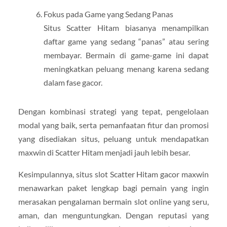
Fokus pada Game yang Sedang Panas
Situs Scatter Hitam biasanya menampilkan
daftar game yang sedang “panas” atau sering
membayar. Bermain di game-game ini dapat
meningkatkan peluang menang karena sedang
dalam fase gacor.
Dengan kombinasi strategi yang tepat, pengelolaan
modal yang baik, serta pemanfaatan fitur dan promosi
yang disediakan situs, peluang untuk mendapatkan
maxwin di Scatter Hitam menjadi jauh lebih besar.
Kesimpulannya, situs slot Scatter Hitam gacor maxwin
menawarkan paket lengkap bagi pemain yang ingin
merasakan pengalaman bermain slot online yang seru,
aman, dan menguntungkan. Dengan reputasi yang