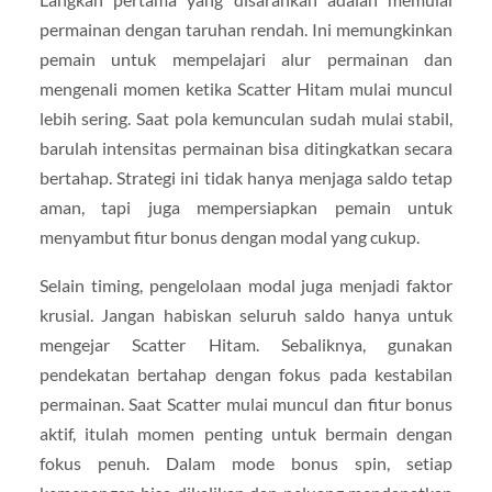
permainan dengan taruhan rendah. Ini memungkinkan
pemain untuk mempelajari alur permainan dan
mengenali momen ketika Scatter Hitam mulai muncul
lebih sering. Saat pola kemunculan sudah mulai stabil,
barulah intensitas permainan bisa ditingkatkan secara
bertahap. Strategi ini tidak hanya menjaga saldo tetap
aman, tapi juga mempersiapkan pemain untuk
menyambut fitur bonus dengan modal yang cukup.
Selain timing, pengelolaan modal juga menjadi faktor
krusial. Jangan habiskan seluruh saldo hanya untuk
mengejar Scatter Hitam. Sebaliknya, gunakan
pendekatan bertahap dengan fokus pada kestabilan
permainan. Saat Scatter mulai muncul dan fitur bonus
aktif, itulah momen penting untuk bermain dengan
fokus penuh. Dalam mode bonus spin, setiap