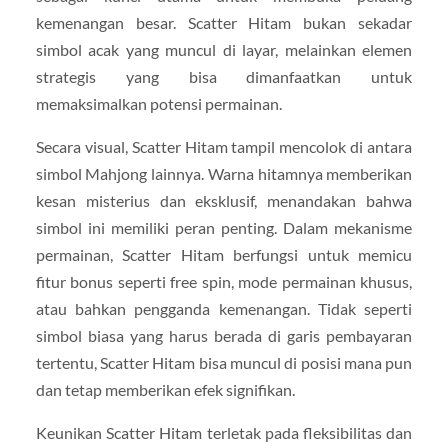
kemenangan besar. Scatter Hitam bukan sekadar
simbol acak yang muncul di layar, melainkan elemen
strategis yang bisa dimanfaatkan untuk
memaksimalkan potensi permainan.
Secara visual, Scatter Hitam tampil mencolok di antara
simbol Mahjong lainnya. Warna hitamnya memberikan
kesan misterius dan eksklusif, menandakan bahwa
simbol ini memiliki peran penting. Dalam mekanisme
permainan, Scatter Hitam berfungsi untuk memicu
fitur bonus seperti free spin, mode permainan khusus,
atau bahkan pengganda kemenangan. Tidak seperti
simbol biasa yang harus berada di garis pembayaran
tertentu, Scatter Hitam bisa muncul di posisi mana pun
dan tetap memberikan efek signifikan.
Keunikan Scatter Hitam terletak pada fleksibilitas dan