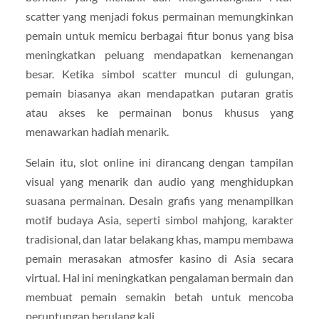
scatter yang menjadi fokus permainan memungkinkan
pemain untuk memicu berbagai fitur bonus yang bisa
meningkatkan peluang mendapatkan kemenangan
besar. Ketika simbol scatter muncul di gulungan,
pemain biasanya akan mendapatkan putaran gratis
atau akses ke permainan bonus khusus yang
menawarkan hadiah menarik.
Selain itu, slot online ini dirancang dengan tampilan
visual yang menarik dan audio yang menghidupkan
suasana permainan. Desain grafis yang menampilkan
motif budaya Asia, seperti simbol mahjong, karakter
tradisional, dan latar belakang khas, mampu membawa
pemain merasakan atmosfer kasino di Asia secara
virtual. Hal ini meningkatkan pengalaman bermain dan
membuat pemain semakin betah untuk mencoba
peruntungan berulang kali.