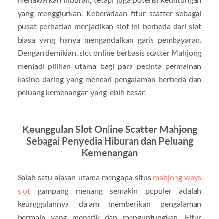
yang menggiurkan. Keberadaan fitur scatter sebagai
pusat perhatian menjadikan slot ini berbeda dari slot
biasa yang hanya mengandalkan garis pembayaran.
Dengan demikian, slot online berbasis scatter Mahjong
menjadi pilihan utama bagi para pecinta permainan
kasino daring yang mencari pengalaman berbeda dan
peluang kemenangan yang lebih besar.
Keunggulan Slot Online Scatter Mahjong
Sebagai Penyedia Hiburan dan Peluang
Kemenangan
Salah satu alasan utama mengapa situs
mahjong ways
slot
gampang menang semakin populer adalah
keunggulannya dalam memberikan pengalaman
bermain yang menarik dan menguntungkan. Fitur