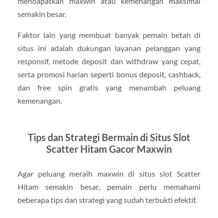
mendapatkan maxwin atau kemenangan maksimal
semakin besar.
Faktor lain yang membuat banyak pemain betah di
situs ini adalah dukungan layanan pelanggan yang
responsif, metode deposit dan withdraw yang cepat,
serta promosi harian seperti bonus deposit, cashback,
dan free spin gratis yang menambah peluang
kemenangan.
Tips dan Strategi Bermain di Situs Slot
Scatter Hitam Gacor Maxwin
Agar peluang meraih maxwin di situs slot Scatter
Hitam semakin besar, pemain perlu memahami
beberapa tips dan strategi yang sudah terbukti efektif.