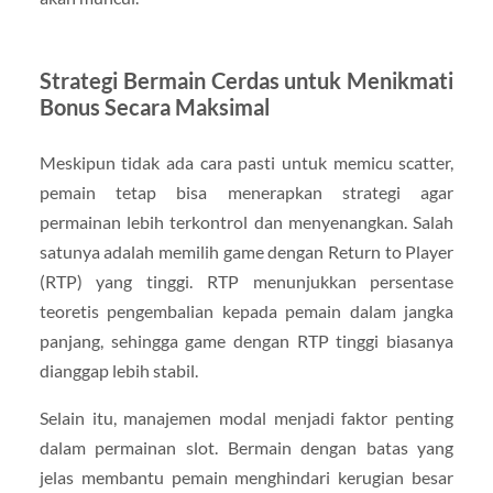
Strategi Bermain Cerdas untuk Menikmati
Bonus Secara Maksimal
Meskipun tidak ada cara pasti untuk memicu scatter,
pemain tetap bisa menerapkan strategi agar
permainan lebih terkontrol dan menyenangkan. Salah
satunya adalah memilih game dengan Return to Player
(RTP) yang tinggi. RTP menunjukkan persentase
teoretis pengembalian kepada pemain dalam jangka
panjang, sehingga game dengan RTP tinggi biasanya
dianggap lebih stabil.
Selain itu, manajemen modal menjadi faktor penting
dalam permainan slot. Bermain dengan batas yang
jelas membantu pemain menghindari kerugian besar