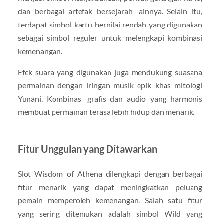
dan berbagai artefak bersejarah lainnya. Selain itu,
terdapat simbol kartu bernilai rendah yang digunakan
sebagai simbol reguler untuk melengkapi kombinasi
kemenangan.
Efek suara yang digunakan juga mendukung suasana
permainan dengan iringan musik epik khas mitologi
Yunani. Kombinasi grafis dan audio yang harmonis
membuat permainan terasa lebih hidup dan menarik.
Fitur Unggulan yang Ditawarkan
Slot Wisdom of Athena dilengkapi dengan berbagai
fitur menarik yang dapat meningkatkan peluang
pemain memperoleh kemenangan. Salah satu fitur
yang sering ditemukan adalah simbol Wild yang