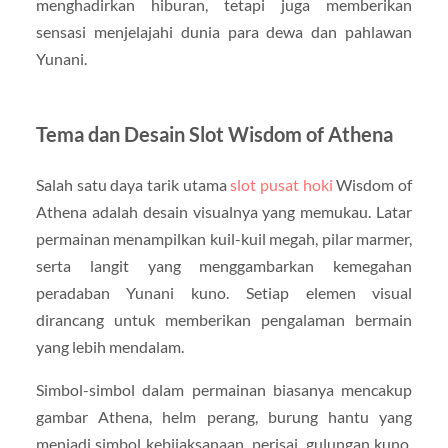
menghadirkan hiburan, tetapi juga memberikan
sensasi menjelajahi dunia para dewa dan pahlawan
Yunani.
Tema dan Desain Slot Wisdom of Athena
Salah satu daya tarik utama
slot pusat hoki
Wisdom of
Athena adalah desain visualnya yang memukau. Latar
permainan menampilkan kuil-kuil megah, pilar marmer,
serta langit yang menggambarkan kemegahan
peradaban Yunani kuno. Setiap elemen visual
dirancang untuk memberikan pengalaman bermain
yang lebih mendalam.
Simbol-simbol dalam permainan biasanya mencakup
gambar Athena, helm perang, burung hantu yang
menjadi simbol kebijaksanaan, perisai, gulungan kuno,