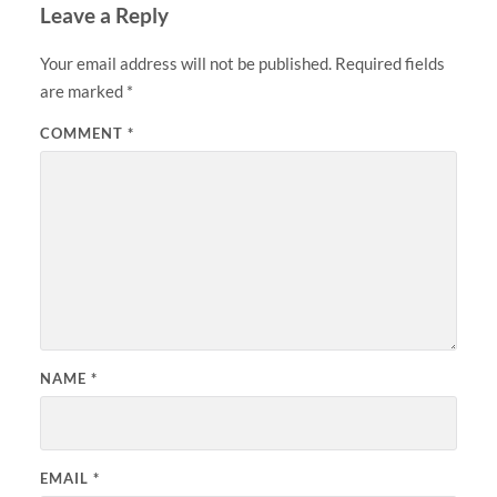
Leave a Reply
Your email address will not be published.
Required fields
are marked
*
COMMENT
*
NAME
*
EMAIL
*