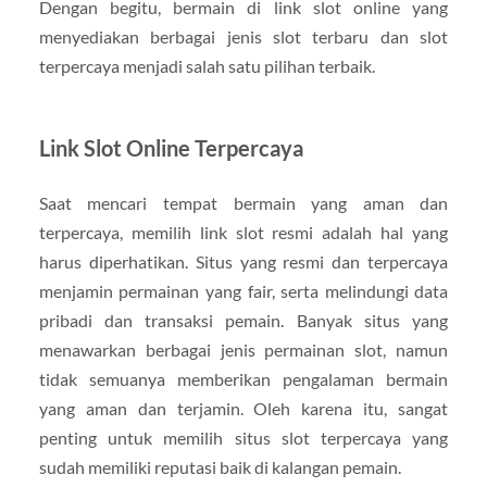
Dengan begitu, bermain di link slot online yang
menyediakan berbagai jenis slot terbaru dan slot
terpercaya menjadi salah satu pilihan terbaik.
Link Slot Online Terpercaya
Saat mencari tempat bermain yang aman dan
terpercaya, memilih link slot resmi adalah hal yang
harus diperhatikan. Situs yang resmi dan terpercaya
menjamin permainan yang fair, serta melindungi data
pribadi dan transaksi pemain. Banyak situs yang
menawarkan berbagai jenis permainan slot, namun
tidak semuanya memberikan pengalaman bermain
yang aman dan terjamin. Oleh karena itu, sangat
penting untuk memilih situs slot terpercaya yang
sudah memiliki reputasi baik di kalangan pemain.