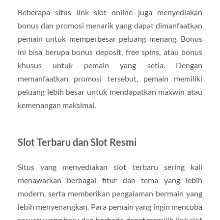
Beberapa situs link slot online juga menyediakan
bonus dan promosi menarik yang dapat dimanfaatkan
pemain untuk memperbesar peluang menang. Bonus
ini bisa berupa bonus deposit, free spins, atau bonus
khusus untuk pemain yang setia. Dengan
memanfaatkan promosi tersebut, pemain memiliki
peluang lebih besar untuk mendapatkan maxwin atau
kemenangan maksimal.
Slot Terbaru dan Slot Resmi
Situs yang menyediakan slot terbaru sering kali
menawarkan berbagai fitur dan tema yang lebih
modern, serta memberikan pengalaman bermain yang
lebih menyenangkan. Para pemain yang ingin mencoba
sesuatu yang baru dan berbeda dapat memilih link slot