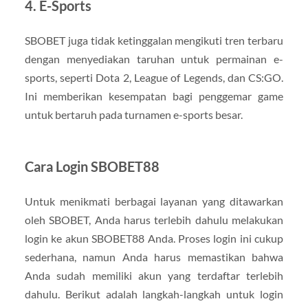
4. E-Sports
SBOBET juga tidak ketinggalan mengikuti tren terbaru
dengan menyediakan taruhan untuk permainan e-
sports, seperti Dota 2, League of Legends, dan CS:GO.
Ini memberikan kesempatan bagi penggemar game
untuk bertaruh pada turnamen e-sports besar.
Cara Login SBOBET88
Untuk menikmati berbagai layanan yang ditawarkan
oleh SBOBET, Anda harus terlebih dahulu melakukan
login ke akun SBOBET88 Anda. Proses login ini cukup
sederhana, namun Anda harus memastikan bahwa
Anda sudah memiliki akun yang terdaftar terlebih
dahulu. Berikut adalah langkah-langkah untuk login