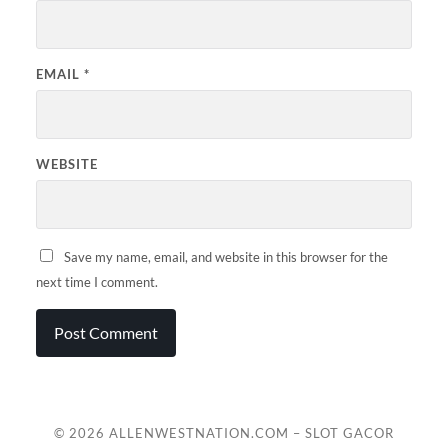
EMAIL
*
WEBSITE
Save my name, email, and website in this browser for the
next time I comment.
© 2026
ALLENWESTNATION.COM – SLOT GACOR