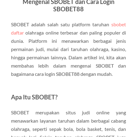
Mengenal SBOBET dan Cara Login
SBOBET88
SBOBET adalah salah satu platform taruhan
sbobet
daftar
olahraga online terbesar dan paling populer di
dunia. Platform ini menawarkan berbagai jenis
permainan judi, mulai dari taruhan olahraga, kasino,
hingga permainan lainnya. Dalam artikel ini, kita akan
membahas lebih dalam mengenai SBOBET dan
bagaimana cara login SBOBET88 dengan mudah.
Apa Itu SBOBET?
SBOBET merupakan situs judi online yang
menawarkan layanan taruhan dalam berbagai cabang
olahraga, seperti sepak bola, bola basket, tenis, dan