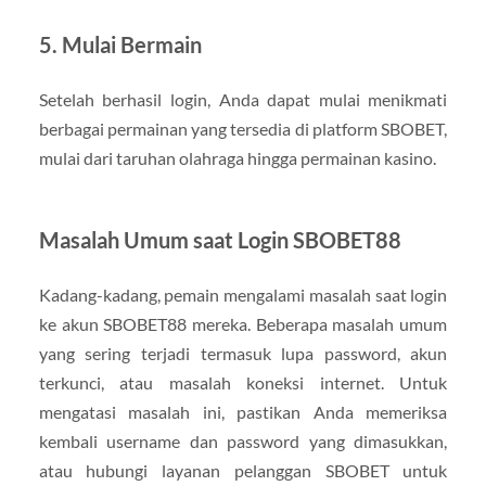
5. Mulai Bermain
Setelah berhasil login, Anda dapat mulai menikmati
berbagai permainan yang tersedia di platform SBOBET,
mulai dari taruhan olahraga hingga permainan kasino.
Masalah Umum saat Login SBOBET88
Kadang-kadang, pemain mengalami masalah saat login
ke akun SBOBET88 mereka. Beberapa masalah umum
yang sering terjadi termasuk lupa password, akun
terkunci, atau masalah koneksi internet. Untuk
mengatasi masalah ini, pastikan Anda memeriksa
kembali username dan password yang dimasukkan,
atau hubungi layanan pelanggan SBOBET untuk