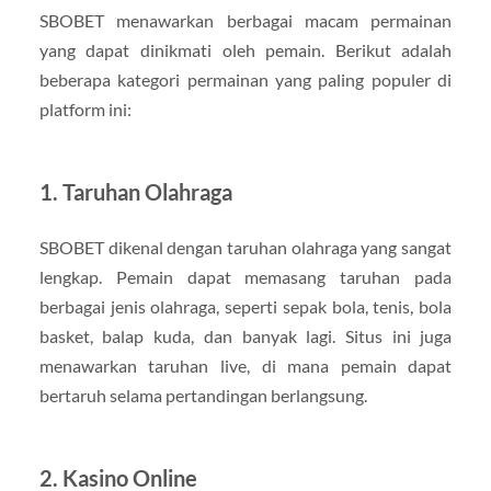
SBOBET menawarkan berbagai macam permainan
yang dapat dinikmati oleh pemain. Berikut adalah
beberapa kategori permainan yang paling populer di
platform ini:
1. Taruhan Olahraga
SBOBET dikenal dengan taruhan olahraga yang sangat
lengkap. Pemain dapat memasang taruhan pada
berbagai jenis olahraga, seperti sepak bola, tenis, bola
basket, balap kuda, dan banyak lagi. Situs ini juga
menawarkan taruhan live, di mana pemain dapat
bertaruh selama pertandingan berlangsung.
2. Kasino Online