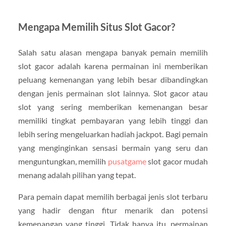
Mengapa Memilih Situs Slot Gacor?
Salah satu alasan mengapa banyak pemain memilih
slot gacor adalah karena permainan ini memberikan
peluang kemenangan yang lebih besar dibandingkan
dengan jenis permainan slot lainnya. Slot gacor atau
slot yang sering memberikan kemenangan besar
memiliki tingkat pembayaran yang lebih tinggi dan
lebih sering mengeluarkan hadiah jackpot. Bagi pemain
yang menginginkan sensasi bermain yang seru dan
menguntungkan, memilih
pusatgame
slot gacor mudah
menang adalah pilihan yang tepat.
Para pemain dapat memilih berbagai jenis slot terbaru
yang hadir dengan fitur menarik dan potensi
kemenangan yang tinggi. Tidak hanya itu, permainan