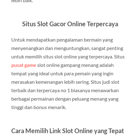
lebih baik.
Situs Slot Gacor Online Terpercaya
Untuk mendapatkan pengalaman bermain yang
menyenangkan dan menguntungkan, sangat penting
untuk memilih situs slot online yang terpercaya. Situs
pusat game
slot online gampang menang adalah
tempat yang ideal untuk para pemain yang ingin
merasakan kemenangan lebih sering. Situs judi slot
terbaik dan terpercaya no 1 biasanya menawarkan
berbagai permainan dengan peluang menang yang
tinggi dan bonus menarik.
Cara Memilih Link Slot Online yang Tepat