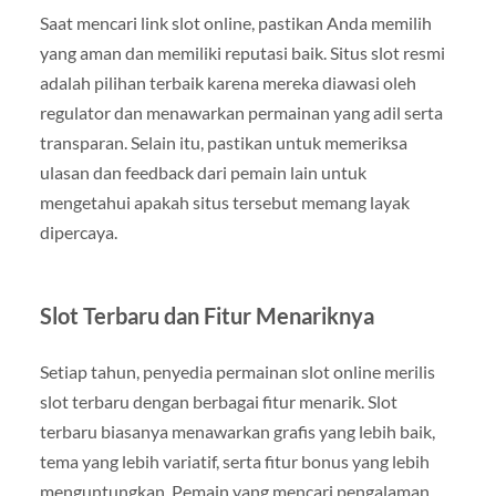
Saat mencari link slot online, pastikan Anda memilih
yang aman dan memiliki reputasi baik. Situs slot resmi
adalah pilihan terbaik karena mereka diawasi oleh
regulator dan menawarkan permainan yang adil serta
transparan. Selain itu, pastikan untuk memeriksa
ulasan dan feedback dari pemain lain untuk
mengetahui apakah situs tersebut memang layak
dipercaya.
Slot Terbaru dan Fitur Menariknya
Setiap tahun, penyedia permainan slot online merilis
slot terbaru dengan berbagai fitur menarik. Slot
terbaru biasanya menawarkan grafis yang lebih baik,
tema yang lebih variatif, serta fitur bonus yang lebih
menguntungkan. Pemain yang mencari pengalaman