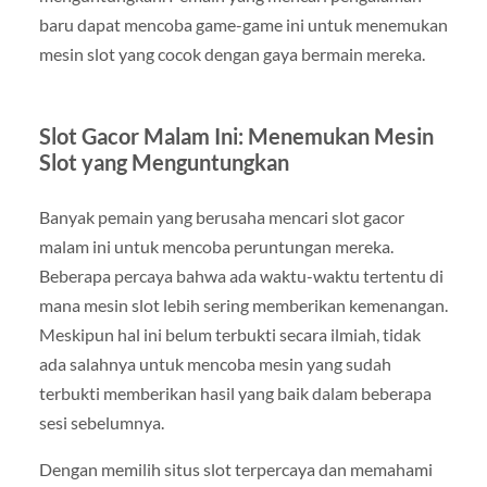
baru dapat mencoba game-game ini untuk menemukan
mesin slot yang cocok dengan gaya bermain mereka.
Slot Gacor Malam Ini: Menemukan Mesin
Slot yang Menguntungkan
Banyak pemain yang berusaha mencari slot gacor
malam ini untuk mencoba peruntungan mereka.
Beberapa percaya bahwa ada waktu-waktu tertentu di
mana mesin slot lebih sering memberikan kemenangan.
Meskipun hal ini belum terbukti secara ilmiah, tidak
ada salahnya untuk mencoba mesin yang sudah
terbukti memberikan hasil yang baik dalam beberapa
sesi sebelumnya.
Dengan memilih situs slot terpercaya dan memahami