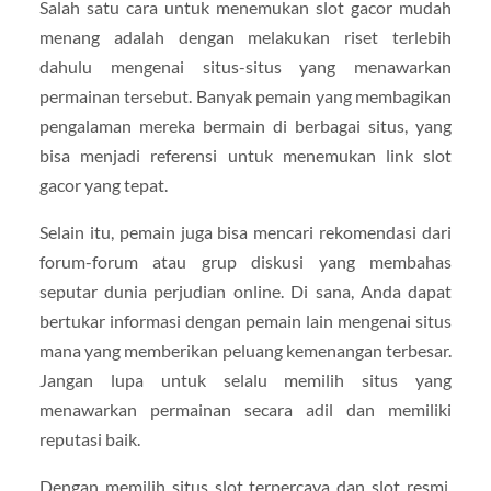
Salah satu cara untuk menemukan slot gacor mudah
menang adalah dengan melakukan riset terlebih
dahulu mengenai situs-situs yang menawarkan
permainan tersebut. Banyak pemain yang membagikan
pengalaman mereka bermain di berbagai situs, yang
bisa menjadi referensi untuk menemukan link slot
gacor yang tepat.
Selain itu, pemain juga bisa mencari rekomendasi dari
forum-forum atau grup diskusi yang membahas
seputar dunia perjudian online. Di sana, Anda dapat
bertukar informasi dengan pemain lain mengenai situs
mana yang memberikan peluang kemenangan terbesar.
Jangan lupa untuk selalu memilih situs yang
menawarkan permainan secara adil dan memiliki
reputasi baik.
Dengan memilih situs slot terpercaya dan slot resmi,