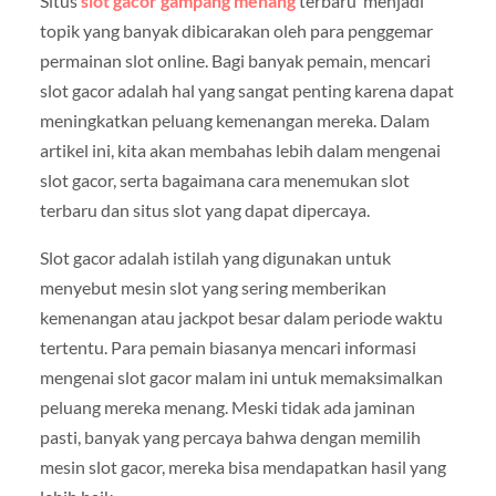
Situs
slot gacor gampang menang
terbaru
menjadi
topik yang banyak dibicarakan oleh para penggemar
permainan slot online. Bagi banyak pemain, mencari
slot gacor adalah hal yang sangat penting karena dapat
meningkatkan peluang kemenangan mereka. Dalam
artikel ini, kita akan membahas lebih dalam mengenai
slot gacor, serta bagaimana cara menemukan slot
terbaru dan situs slot yang dapat dipercaya.
Slot gacor adalah istilah yang digunakan untuk
menyebut mesin slot yang sering memberikan
kemenangan atau jackpot besar dalam periode waktu
tertentu. Para pemain biasanya mencari informasi
mengenai slot gacor malam ini untuk memaksimalkan
peluang mereka menang. Meski tidak ada jaminan
pasti, banyak yang percaya bahwa dengan memilih
mesin slot gacor, mereka bisa mendapatkan hasil yang