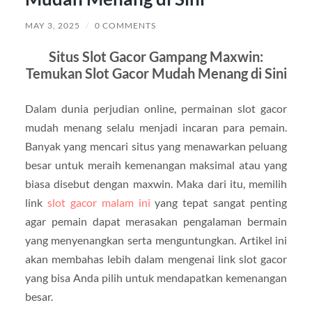
MAY 3, 2025
/
0 COMMENTS
Situs Slot Gacor Gampang Maxwin:
Temukan Slot Gacor Mudah Menang di Sini
Dalam dunia perjudian online, permainan slot gacor
mudah menang selalu menjadi incaran para pemain.
Banyak yang mencari situs yang menawarkan peluang
besar untuk meraih kemenangan maksimal atau yang
biasa disebut dengan maxwin. Maka dari itu, memilih
link
slot gacor malam ini
yang tepat sangat penting
agar pemain dapat merasakan pengalaman bermain
yang menyenangkan serta menguntungkan. Artikel ini
akan membahas lebih dalam mengenai link slot gacor
yang bisa Anda pilih untuk mendapatkan kemenangan
besar.