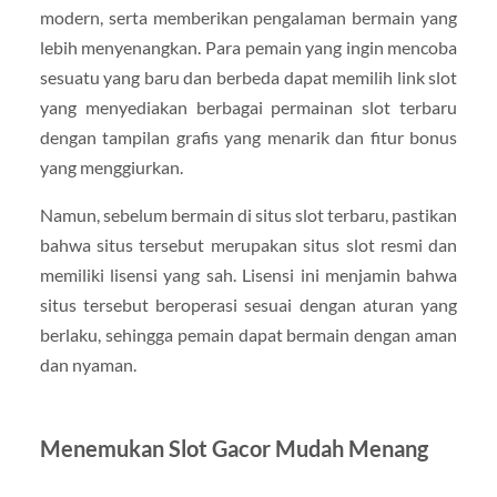
modern, serta memberikan pengalaman bermain yang
lebih menyenangkan. Para pemain yang ingin mencoba
sesuatu yang baru dan berbeda dapat memilih link slot
yang menyediakan berbagai permainan slot terbaru
dengan tampilan grafis yang menarik dan fitur bonus
yang menggiurkan.
Namun, sebelum bermain di situs slot terbaru, pastikan
bahwa situs tersebut merupakan situs slot resmi dan
memiliki lisensi yang sah. Lisensi ini menjamin bahwa
situs tersebut beroperasi sesuai dengan aturan yang
berlaku, sehingga pemain dapat bermain dengan aman
dan nyaman.
Menemukan Slot Gacor Mudah Menang