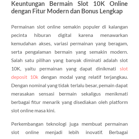
Keuntungan Bermain Slot 10K Online
dengan Fitur Modern dan Bonus Lengkap
Permainan slot online semakin populer di kalangan
pecinta hiburan digital karena menawarkan
kemudahan akses, variasi permainan yang beragam,
serta pengalaman bermain yang semakin modern.
Salah satu pilihan yang banyak diminati adalah slot
10K, yaitu permainan yang dapat dinikmati
slot
deposit 10k
dengan modal yang relatif terjangkau.
Dengan nominal yang tidak terlalu besar, pemain dapat
merasakan sensasi bermain sekaligus menikmati
berbagai fitur menarik yang disediakan oleh platform
slot online masa kini.
Perkembangan teknologi juga membuat permainan
slot online menjadi lebih inovatif. Berbagai