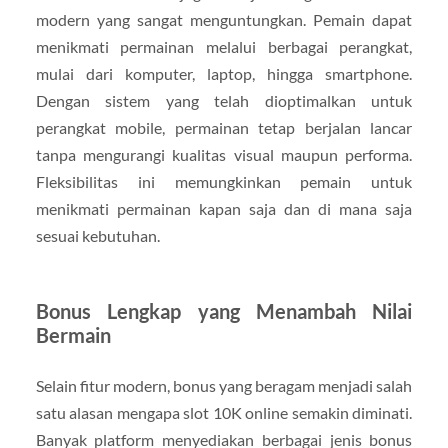
modern yang sangat menguntungkan. Pemain dapat
menikmati permainan melalui berbagai perangkat,
mulai dari komputer, laptop, hingga smartphone.
Dengan sistem yang telah dioptimalkan untuk
perangkat mobile, permainan tetap berjalan lancar
tanpa mengurangi kualitas visual maupun performa.
Fleksibilitas ini memungkinkan pemain untuk
menikmati permainan kapan saja dan di mana saja
sesuai kebutuhan.
Bonus Lengkap yang Menambah Nilai
Bermain
Selain fitur modern, bonus yang beragam menjadi salah
satu alasan mengapa slot 10K online semakin diminati.
Banyak platform menyediakan berbagai jenis bonus