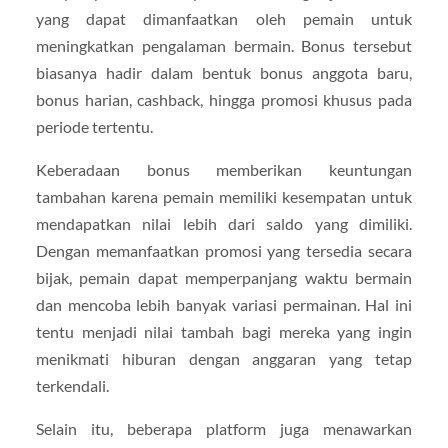
yang dapat dimanfaatkan oleh pemain untuk
meningkatkan pengalaman bermain. Bonus tersebut
biasanya hadir dalam bentuk bonus anggota baru,
bonus harian, cashback, hingga promosi khusus pada
periode tertentu.
Keberadaan bonus memberikan keuntungan
tambahan karena pemain memiliki kesempatan untuk
mendapatkan nilai lebih dari saldo yang dimiliki.
Dengan memanfaatkan promosi yang tersedia secara
bijak, pemain dapat memperpanjang waktu bermain
dan mencoba lebih banyak variasi permainan. Hal ini
tentu menjadi nilai tambah bagi mereka yang ingin
menikmati hiburan dengan anggaran yang tetap
terkendali.
Selain itu, beberapa platform juga menawarkan