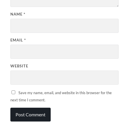
NAME
*
EMAIL
*
WEBSITE
Save my name, email, and website in this browser for the
next time I comment.