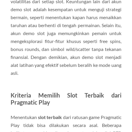
volatilitas dari setiap slot. Keuntungan lain dari akun
demo slot adalah kesempatan untuk menguji strategi
bermain, seperti menentukan kapan harus menaikkan
taruhan atau berhenti di tengah permainan. Selain itu,
akun demo slot juga memungkinkan pemain untuk
mengeksplorasi fitur-fitur khusus seperti free spins,
bonus rounds, dan simbol wild/scatter tanpa tekanan
finansial. Dengan demikian, akun demo slot menjadi
alat latihan yang efektif sebelum beralih ke mode uang
asli.
Kriteria Memilih Slot Terbaik dari
Pragmatic Play
Menentukan
slot terbaik
dari ratusan game Pragmatic
Play tidak bisa dilakukan secara asal. Beberapa