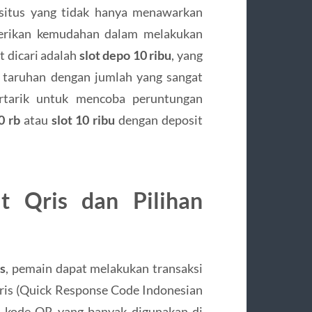
 situs yang tidak hanya menawarkan
berikan kemudahan dalam melakukan
t dicari adalah
slot depo 10 ribu
, yang
taruhan dengan jumlah yang sangat
rtarik untuk mencoba peruntungan
0 rb
atau
slot 10 ribu
dengan deposit
t Qris dan Pilihan
is
, pemain dapat melakukan transaksi
Qris (Quick Response Code Indonesian
s kode QR yang banyak digunakan di