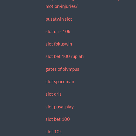
motion-injuries/
pusatwin slot
slot qris 10k
slot fokuswin
slot bet 100 rupiah
gates of olympus
slot spaceman
slot qris
slot pusatplay
slot bet 100
slot 10k