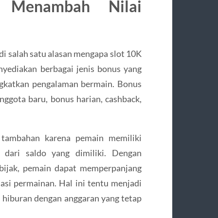
 Menambah Nilai
di salah satu alasan mengapa slot 10K
nyediakan berbagai jenis bonus yang
ngkatkan pengalaman bermain. Bonus
nggota baru, bonus harian, cashback,
tambahan karena pemain memiliki
 dari saldo yang dimiliki. Dengan
 bijak, pemain dapat memperpanjang
si permainan. Hal ini tentu menjadi
i hiburan dengan anggaran yang tetap