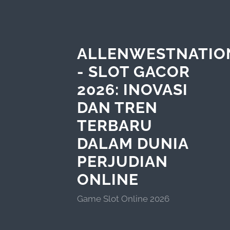
ALLENWESTNATIO
- SLOT GACOR
2026: INOVASI
DAN TREN
TERBARU
DALAM DUNIA
PERJUDIAN
ONLINE
Game Slot Online 2026