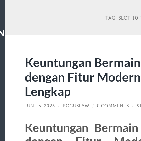
TAG:
SLOT 10 
N.COM
Keuntungan Bermain 
dengan Fitur Modern
Lengkap
JUNE 5, 2026
/
BOGUSLAW
/
0 COMMENTS
/
S
Keuntungan Bermain 
dengan Fitur Mod