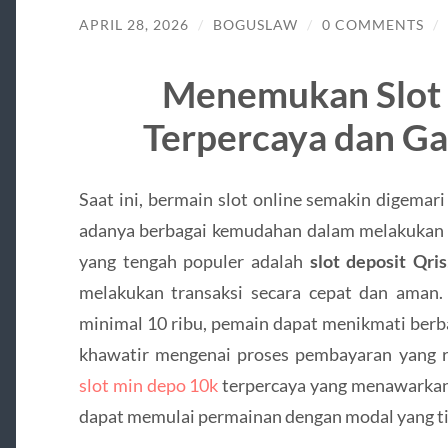
APRIL 28, 2026
/
BOGUSLAW
/
0 COMMENTS
/
Menemukan Slot 
Terpercaya dan G
Saat ini, bermain slot online semakin digemar
adanya berbagai kemudahan dalam melakukan t
yang tengah populer adalah
slot deposit Qris
melakukan transaksi secara cepat dan aman
minimal 10 ribu, pemain dapat menikmati berba
khawatir mengenai proses pembayaran yang rum
slot min depo 10k
terpercaya yang menawarka
dapat memulai permainan dengan modal yang tid