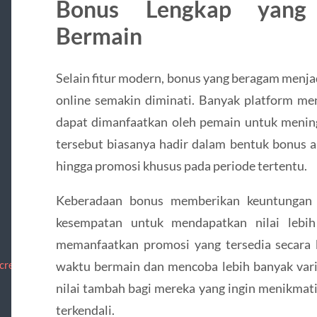
Bonus Lengkap yang
Bermain
Selain fitur modern, bonus yang beragam menja
online semakin diminati. Banyak platform me
dapat dimanfaatkan oleh pemain untuk meni
tersebut biasanya hadir dalam bentuk bonus a
hingga promosi khusus pada periode tertentu.
Keberadaan bonus memberikan keuntungan 
kesempatan untuk mendapatkan nilai lebih
memanfaatkan promosi yang tersedia secara
creen.html
waktu bermain dan mencoba lebih banyak varia
nilai tambah bagi mereka yang ingin menikmat
terkendali.