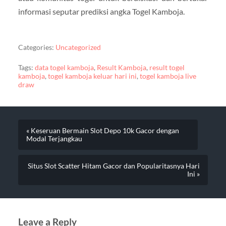
informasi seputar prediksi angka Togel Kamboja.
Categories:
Uncategorized
Tags:
data togel kamboja
,
Result Kamboja
,
result togel
kamboja
,
togel kamboja keluar hari ini
,
togel kamboja live
draw
« Keseruan Bermain Slot Depo 10k Gacor dengan
Modal Terjangkau
Situs Slot Scatter Hitam Gacor dan Popularitasnya Hari
Ini »
Leave a Reply