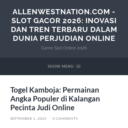
ALLENWESTNATION.COM -
SLOT GACOR 2026: INOVASI
DAN TREN TERBARU DALAM
DUNIA PERJUDIAN ONLINE
Game Slot Online 2026
SHOW MENU
Togel Kamboja: Permainan
Angka Populer di Kalangan
Pecinta Judi Online
SEPTEMBER 1, 2025
/
0 COMMENTS