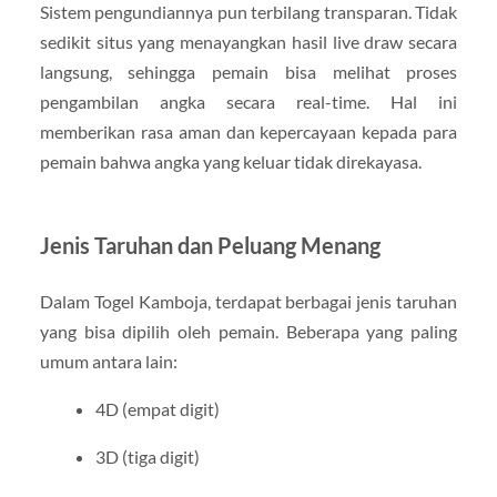
Sistem pengundiannya pun terbilang transparan. Tidak
sedikit situs yang menayangkan hasil live draw secara
langsung, sehingga pemain bisa melihat proses
pengambilan angka secara real-time. Hal ini
memberikan rasa aman dan kepercayaan kepada para
pemain bahwa angka yang keluar tidak direkayasa.
Jenis Taruhan dan Peluang Menang
Dalam Togel Kamboja, terdapat berbagai jenis taruhan
yang bisa dipilih oleh pemain. Beberapa yang paling
umum antara lain:
4D (empat digit)
3D (tiga digit)