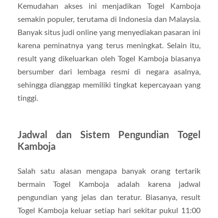
Kemudahan akses ini menjadikan Togel Kamboja
semakin populer, terutama di Indonesia dan Malaysia.
Banyak situs judi online yang menyediakan pasaran ini
karena peminatnya yang terus meningkat. Selain itu,
result yang dikeluarkan oleh Togel Kamboja biasanya
bersumber dari lembaga resmi di negara asalnya,
sehingga dianggap memiliki tingkat kepercayaan yang
tinggi.
Jadwal dan Sistem Pengundian Togel
Kamboja
Salah satu alasan mengapa banyak orang tertarik
bermain Togel Kamboja adalah karena jadwal
pengundian yang jelas dan teratur. Biasanya, result
Togel Kamboja keluar setiap hari sekitar pukul 11:00