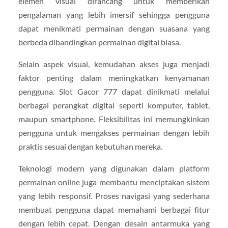
elemen visual dirancang untuk memberikan
pengalaman yang lebih imersif sehingga pengguna
dapat menikmati permainan dengan suasana yang
berbeda dibandingkan permainan digital biasa.
Selain aspek visual, kemudahan akses juga menjadi
faktor penting dalam meningkatkan kenyamanan
pengguna. Slot Gacor 777 dapat dinikmati melalui
berbagai perangkat digital seperti komputer, tablet,
maupun smartphone. Fleksibilitas ini memungkinkan
pengguna untuk mengakses permainan dengan lebih
praktis sesuai dengan kebutuhan mereka.
Teknologi modern yang digunakan dalam platform
permainan online juga membantu menciptakan sistem
yang lebih responsif. Proses navigasi yang sederhana
membuat pengguna dapat memahami berbagai fitur
dengan lebih cepat. Dengan desain antarmuka yang