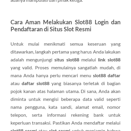
Cara Aman Melakukan Slot88 Login dan
Pendaftaran di Situs Slot Resmi
Untuk mulai menikmati semua keseruan yang
ditawarkan, langkah pertama yang harus Anda lakukan
adalah mengunjungi
situs slot88
melalui
link slot88
yang valid. Proses memulainya sangatlah mudah, di
mana Anda hanya perlu mencari menu
slot88 daftar
atau
daftar slot88
yang biasanya terletak di bagian
pojok kanan atas halaman utama. Di sana, Anda akan
diminta untuk mengisi beberapa data valid seperti
nama pengguna, kata sandi, alamat email, nomor
telepon, serta informasi rekening bank untuk
keperluan transaksi. Pastikan Anda mendaftar melalui
slot88 resmi
atau
slot resmi
untuk menjamin bahwa