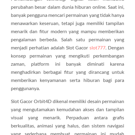
perubahan besar dalam dunia hiburan online. Saat ini,
banyak pengguna mencari permainan yang tidak hanya
menawarkan keseruan, tetapi juga memiliki tampilan
menarik dan fitur modern yang mampu memberikan
pengalaman berbeda. Salah satu permainan yang
menjadi perhatian adalah Slot Gacor
slot777
. Dengan
konsep permainan yang mengikuti perkembangan
zaman, platform ini banyak diminati karena
menghadirkan berbagai fitur yang dirancang untuk
memberikan kenyamanan serta hiburan bagi para
penggunanya.
Slot Gacor Orbit4D dikenal memiliki desain permainan
yang mengutamakan kemudahan akses dan tampilan
visual yang menarik. Perpaduan antara grafis
berkualitas, animasi yang halus, dan sistem navigasi
yang sederhana membuat permainan ini mudah