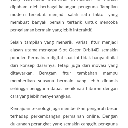
dipahami oleh berbagai kalangan pengguna. Tampilan
modern tersebut menjadi salah satu faktor yang
membuat banyak pemain tertarik untuk mencoba
pengalaman bermain yang lebih interaktif.
Selain tampilan yang menarik, variasi fitur menjadi
alasan utama mengapa Slot Gacor Orbit4D semakin
populer. Permainan digital saat ini tidak hanya dinilai
dari konsep dasarnya, tetapi juga dari inovasi yang
ditawarkan. Beragam fitur tambahan mampu
memberikan suasana bermain yang lebih dinamis
sehingga pengguna dapat menikmati hiburan dengan
cara yang lebih menyenangkan.
Kemajuan teknologi juga memberikan pengaruh besar
terhadap perkembangan permainan online. Dengan
dukungan perangkat yang semakin canggih, pengguna