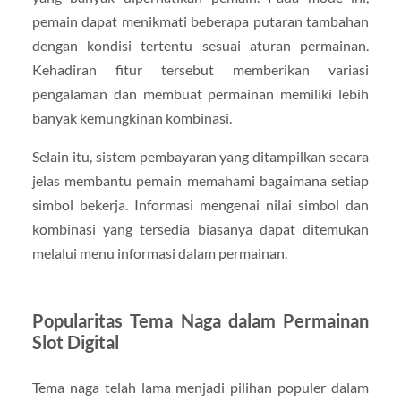
pemain dapat menikmati beberapa putaran tambahan
dengan kondisi tertentu sesuai aturan permainan.
Kehadiran fitur tersebut memberikan variasi
pengalaman dan membuat permainan memiliki lebih
banyak kemungkinan kombinasi.
Selain itu, sistem pembayaran yang ditampilkan secara
jelas membantu pemain memahami bagaimana setiap
simbol bekerja. Informasi mengenai nilai simbol dan
kombinasi yang tersedia biasanya dapat ditemukan
melalui menu informasi dalam permainan.
Popularitas Tema Naga dalam Permainan
Slot Digital
Tema naga telah lama menjadi pilihan populer dalam