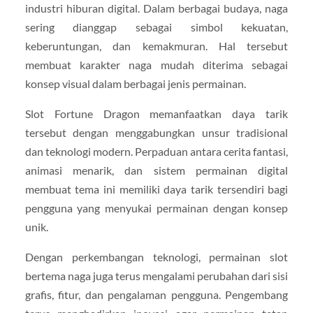
industri hiburan digital. Dalam berbagai budaya, naga
sering dianggap sebagai simbol kekuatan,
keberuntungan, dan kemakmuran. Hal tersebut
membuat karakter naga mudah diterima sebagai
konsep visual dalam berbagai jenis permainan.
Slot Fortune Dragon memanfaatkan daya tarik
tersebut dengan menggabungkan unsur tradisional
dan teknologi modern. Perpaduan antara cerita fantasi,
animasi menarik, dan sistem permainan digital
membuat tema ini memiliki daya tarik tersendiri bagi
pengguna yang menyukai permainan dengan konsep
unik.
Dengan perkembangan teknologi, permainan slot
bertema naga juga terus mengalami perubahan dari sisi
grafis, fitur, dan pengalaman pengguna. Pengembang