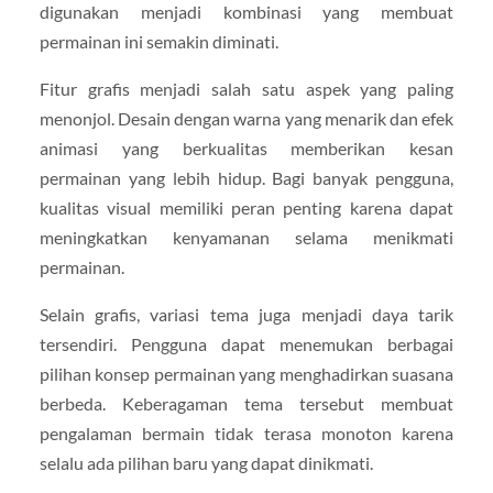
digunakan menjadi kombinasi yang membuat
permainan ini semakin diminati.
Fitur grafis menjadi salah satu aspek yang paling
menonjol. Desain dengan warna yang menarik dan efek
animasi yang berkualitas memberikan kesan
permainan yang lebih hidup. Bagi banyak pengguna,
kualitas visual memiliki peran penting karena dapat
meningkatkan kenyamanan selama menikmati
permainan.
Selain grafis, variasi tema juga menjadi daya tarik
tersendiri. Pengguna dapat menemukan berbagai
pilihan konsep permainan yang menghadirkan suasana
berbeda. Keberagaman tema tersebut membuat
pengalaman bermain tidak terasa monoton karena
selalu ada pilihan baru yang dapat dinikmati.