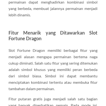
permainan dapat menghadirkan kombinasi simbol
yang berbeda, membuat jalannya permainan menjadi
lebih dinamis.
Fitur Menarik yang Ditawarkan Slot
Fortune Dragon
Slot Fortune Dragon memiliki berbagai fitur yang
menjadi alasan mengapa permainan bertema naga
cukup diminati. Salah satu fitur yang sering ditemukan
adalah simbol khusus yang memiliki peran berbeda
dari simbol biasa. Simbol ini dapat membantu
menciptakan kombinasi tertentu atau membuka fitur
tambahan dalam permainan.
Fitur putaran gratis juga menjadi salah satu bagian
yang banyak diperhatikan pemain. Pada mode ini,