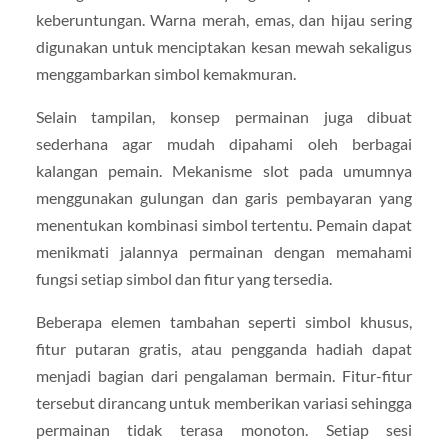
keberuntungan. Warna merah, emas, dan hijau sering
digunakan untuk menciptakan kesan mewah sekaligus
menggambarkan simbol kemakmuran.
Selain tampilan, konsep permainan juga dibuat
sederhana agar mudah dipahami oleh berbagai
kalangan pemain. Mekanisme slot pada umumnya
menggunakan gulungan dan garis pembayaran yang
menentukan kombinasi simbol tertentu. Pemain dapat
menikmati jalannya permainan dengan memahami
fungsi setiap simbol dan fitur yang tersedia.
Beberapa elemen tambahan seperti simbol khusus,
fitur putaran gratis, atau pengganda hadiah dapat
menjadi bagian dari pengalaman bermain. Fitur-fitur
tersebut dirancang untuk memberikan variasi sehingga
permainan tidak terasa monoton. Setiap sesi