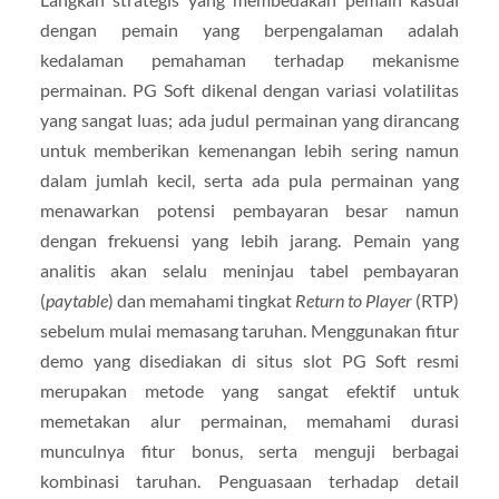
dengan pemain yang berpengalaman adalah
kedalaman pemahaman terhadap mekanisme
permainan. PG Soft dikenal dengan variasi volatilitas
yang sangat luas; ada judul permainan yang dirancang
untuk memberikan kemenangan lebih sering namun
dalam jumlah kecil, serta ada pula permainan yang
menawarkan potensi pembayaran besar namun
dengan frekuensi yang lebih jarang. Pemain yang
analitis akan selalu meninjau tabel pembayaran
(
paytable
) dan memahami tingkat
Return to Player
(RTP)
sebelum mulai memasang taruhan. Menggunakan fitur
demo yang disediakan di situs slot PG Soft resmi
merupakan metode yang sangat efektif untuk
memetakan alur permainan, memahami durasi
munculnya fitur bonus, serta menguji berbagai
kombinasi taruhan. Penguasaan terhadap detail