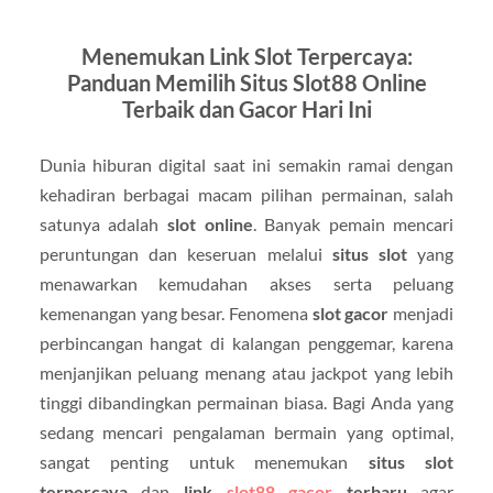
Menemukan Link Slot Terpercaya:
Panduan Memilih Situs Slot88 Online
Terbaik dan Gacor Hari Ini
Dunia hiburan digital saat ini semakin ramai dengan
kehadiran berbagai macam pilihan permainan, salah
satunya adalah
slot online
. Banyak pemain mencari
peruntungan dan keseruan melalui
situs slot
yang
menawarkan kemudahan akses serta peluang
kemenangan yang besar. Fenomena
slot gacor
menjadi
perbincangan hangat di kalangan penggemar, karena
menjanjikan peluang menang atau jackpot yang lebih
tinggi dibandingkan permainan biasa. Bagi Anda yang
sedang mencari pengalaman bermain yang optimal,
sangat penting untuk menemukan
situs slot
terpercaya
dan
link
slot88 gacor
terbaru
agar