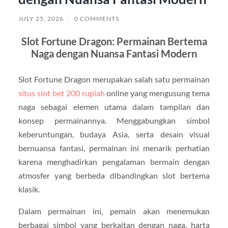
JULY 25, 2026
/
0 COMMENTS
Slot Fortune Dragon: Permainan Bertema
Naga dengan Nuansa Fantasi Modern
Slot Fortune Dragon merupakan salah satu permainan
situs slot bet 200 rupiah
online yang mengusung tema
naga sebagai elemen utama dalam tampilan dan
konsep permainannya. Menggabungkan simbol
keberuntungan, budaya Asia, serta desain visual
bernuansa fantasi, permainan ini menarik perhatian
karena menghadirkan pengalaman bermain dengan
atmosfer yang berbeda dibandingkan slot bertema
klasik.
Dalam permainan ini, pemain akan menemukan
berbagai simbol yang berkaitan dengan naga, harta