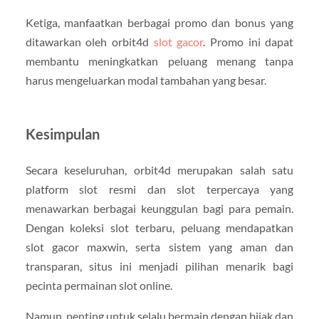
Ketiga, manfaatkan berbagai promo dan bonus yang
ditawarkan oleh orbit4d
slot gacor
. Promo ini dapat
membantu meningkatkan peluang menang tanpa
harus mengeluarkan modal tambahan yang besar.
Kesimpulan
Secara keseluruhan, orbit4d merupakan salah satu
platform slot resmi dan slot terpercaya yang
menawarkan berbagai keunggulan bagi para pemain.
Dengan koleksi slot terbaru, peluang mendapatkan
slot gacor maxwin, serta sistem yang aman dan
transparan, situs ini menjadi pilihan menarik bagi
pecinta permainan slot online.
Namun, penting untuk selalu bermain dengan bijak dan