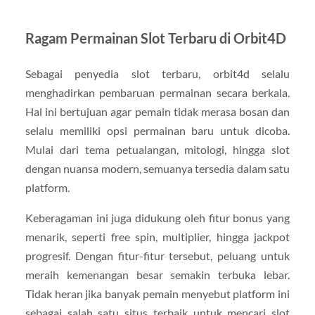
Ragam Permainan Slot Terbaru di Orbit4D
Sebagai penyedia slot terbaru, orbit4d selalu
menghadirkan pembaruan permainan secara berkala.
Hal ini bertujuan agar pemain tidak merasa bosan dan
selalu memiliki opsi permainan baru untuk dicoba.
Mulai dari tema petualangan, mitologi, hingga slot
dengan nuansa modern, semuanya tersedia dalam satu
platform.
Keberagaman ini juga didukung oleh fitur bonus yang
menarik, seperti free spin, multiplier, hingga jackpot
progresif. Dengan fitur-fitur tersebut, peluang untuk
meraih kemenangan besar semakin terbuka lebar.
Tidak heran jika banyak pemain menyebut platform ini
sebagai salah satu situs terbaik untuk mencari slot