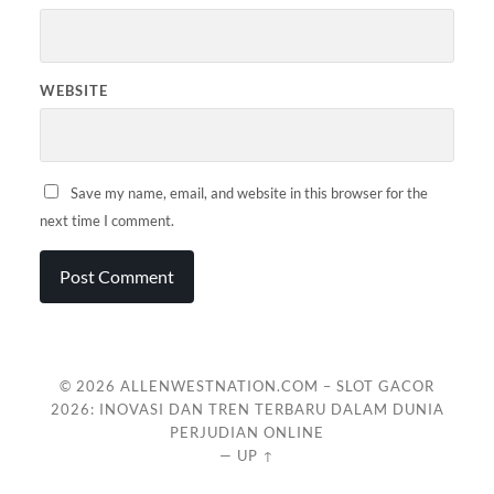
WEBSITE
Save my name, email, and website in this browser for the
next time I comment.
© 2026
ALLENWESTNATION.COM – SLOT GACOR
2026: INOVASI DAN TREN TERBARU DALAM DUNIA
PERJUDIAN ONLINE
—
UP ↑