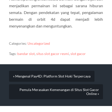
menjadikan permainan ini sebagai sarana hiburan
semata. Dengan pendekatan yang tepat, pengalaman
bermain di orbit 4d dapat menjadi lebih
menyenangkan dan menguntungkan.
Categories:
Uncategorized
Tags:
bandar slot
,
situs slot gacor resmi
,
slot gacor
« Mengenal Pay4D: Platform Slot Hoki Terpercaya
Pemula Merasakan Kemenangan di Situs Slot Gacor
Online »