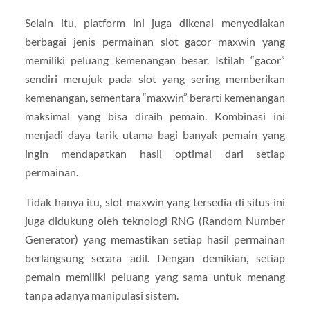
Selain itu, platform ini juga dikenal menyediakan
berbagai jenis permainan slot gacor maxwin yang
memiliki peluang kemenangan besar. Istilah “gacor”
sendiri merujuk pada slot yang sering memberikan
kemenangan, sementara “maxwin” berarti kemenangan
maksimal yang bisa diraih pemain. Kombinasi ini
menjadi daya tarik utama bagi banyak pemain yang
ingin mendapatkan hasil optimal dari setiap
permainan.
Tidak hanya itu, slot maxwin yang tersedia di situs ini
juga didukung oleh teknologi RNG (Random Number
Generator) yang memastikan setiap hasil permainan
berlangsung secara adil. Dengan demikian, setiap
pemain memiliki peluang yang sama untuk menang
tanpa adanya manipulasi sistem.