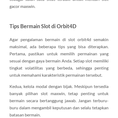
gacor maxwin.
Tips Bermain Slot di Orbit4D
Agar pengalaman bermain di slot orbit4d semakin
maksimal, ada beberapa tips yang bisa diterapkan.
Pertama, pastikan untuk memilih permainan yang
sesuai dengan gaya bermain Anda. Setiap slot memiliki
tingkat volatilitas yang berbeda, sehingga penting
untuk memahami karakteristik permainan tersebut.
Kedua, kelola modal dengan bijak. Meskipun tersedia
banyak pilihan slot maxwin, tetap penting untuk
bermain secara bertanggung jawab. Jangan terburu-
buru dalam mengambil keputusan dan selalu tetapkan
batasan bermain.