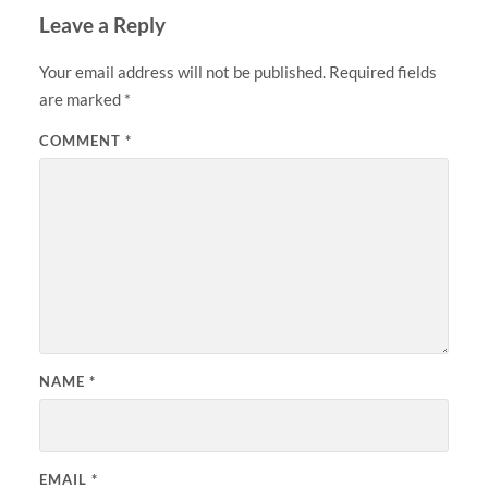
Leave a Reply
Your email address will not be published.
Required fields
are marked
*
COMMENT
*
NAME
*
EMAIL
*