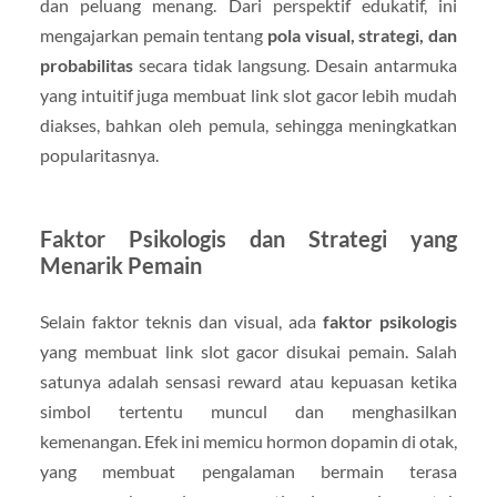
dan peluang menang. Dari perspektif edukatif, ini
mengajarkan pemain tentang
pola visual, strategi, dan
probabilitas
secara tidak langsung. Desain antarmuka
yang intuitif juga membuat link slot gacor lebih mudah
diakses, bahkan oleh pemula, sehingga meningkatkan
popularitasnya.
Faktor Psikologis dan Strategi yang
Menarik Pemain
Selain faktor teknis dan visual, ada
faktor psikologis
yang membuat link slot gacor disukai pemain. Salah
satunya adalah sensasi reward atau kepuasan ketika
simbol tertentu muncul dan menghasilkan
kemenangan. Efek ini memicu hormon dopamin di otak,
yang membuat pengalaman bermain terasa