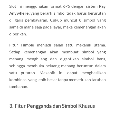
Slot ini menggunakan format 6×5 dengan sistem
Pay
Anywhere
, yang berarti simbol tidak harus berurutan
di garis pembayaran. Cukup muncul 8 simbol yang
sama di mana saja pada layar, maka kemenangan akan
diberikan.
Fitur
Tumble
menjadi salah satu mekanik utama.
Setiap kemenangan akan membuat simbol yang
menang menghilang dan digantikan simbol baru,
sehingga membuka peluang menang beruntun dalam
satu putaran. Mekanik ini dapat menghasilkan
kombinasi yang lebih besar tanpa memerlukan taruhan
tambahan.
3. Fitur Pengganda dan Simbol Khusus