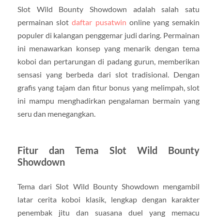
Slot Wild Bounty Showdown adalah salah satu
permainan slot
daftar pusatwin
online yang semakin
populer di kalangan penggemar judi daring. Permainan
ini menawarkan konsep yang menarik dengan tema
koboi dan pertarungan di padang gurun, memberikan
sensasi yang berbeda dari slot tradisional. Dengan
grafis yang tajam dan fitur bonus yang melimpah, slot
ini mampu menghadirkan pengalaman bermain yang
seru dan menegangkan.
Fitur dan Tema Slot Wild Bounty
Showdown
Tema dari Slot Wild Bounty Showdown mengambil
latar cerita koboi klasik, lengkap dengan karakter
penembak jitu dan suasana duel yang memacu