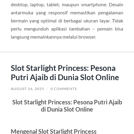
desktop, laptop, tablet, maupun smartphone. Desain
antarmuka yang responsif memastikan pengalaman
bermain yang optimal di berbagai ukuran layar. Tidak
perlu mengunduh aplikasi tambahan – pemain bisa
langsung memainkannya melalui browser.
Slot Starlight Princess: Pesona
Putri Ajaib di Dunia Slot Online
AUGUST 16, 2025
/
0 COMMENTS
Slot Starlight Princess: Pesona Putri Ajaib
di Dunia Slot Online
Mengenal Slot Starlight Princess