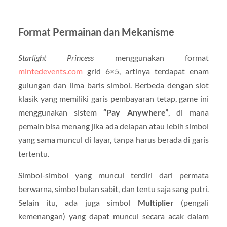
Format Permainan dan Mekanisme
Starlight Princess
menggunakan format
mintedevents.com
grid 6×5, artinya terdapat enam
gulungan dan lima baris simbol. Berbeda dengan slot
klasik yang memiliki garis pembayaran tetap, game ini
menggunakan sistem
“Pay Anywhere”
, di mana
pemain bisa menang jika ada delapan atau lebih simbol
yang sama muncul di layar, tanpa harus berada di garis
tertentu.
Simbol-simbol yang muncul terdiri dari permata
berwarna, simbol bulan sabit, dan tentu saja sang putri.
Selain itu, ada juga simbol
Multiplier
(pengali
kemenangan) yang dapat muncul secara acak dalam