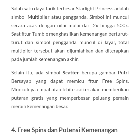
Salah satu daya tarik terbesar Starlight Princess adalah
simbol
Multiplier
atau pengganda. Simbol ini muncul
secara acak dengan nilai mulai dari 2x hingga 500x.
Saat fitur Tumble menghasilkan kemenangan berturut-
turut dan simbol pengganda muncul di layar, total
multipli­er tersebut akan dijumlahkan dan diterapkan
pada jumlah kemenangan akhir.
Selain itu, ada simbol
Scatter
berupa gambar Putri
Bersayap yang dapat memicu fitur Free Spins.
Munculnya empat atau lebih scatter akan memberikan
putaran gratis yang memperbesar peluang pemain
meraih kemenangan besar.
4. Free Spins dan Potensi Kemenangan