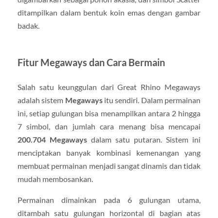
ditampilkan dalam bentuk koin emas dengan gambar
badak.
Fitur Megaways dan Cara Bermain
Salah satu keunggulan dari Great Rhino Megaways
adalah sistem
Megaways
itu sendiri. Dalam permainan
ini, setiap gulungan bisa menampilkan antara 2 hingga
7 simbol, dan jumlah cara menang bisa mencapai
200.704 Megaways
dalam satu putaran. Sistem ini
menciptakan banyak kombinasi kemenangan yang
membuat permainan menjadi sangat dinamis dan tidak
mudah membosankan.
Permainan dimainkan pada 6 gulungan utama,
ditambah satu gulungan horizontal di bagian atas