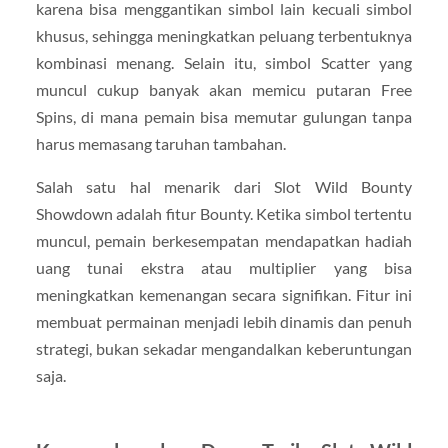
karena bisa menggantikan simbol lain kecuali simbol
khusus, sehingga meningkatkan peluang terbentuknya
kombinasi menang. Selain itu, simbol Scatter yang
muncul cukup banyak akan memicu putaran Free
Spins, di mana pemain bisa memutar gulungan tanpa
harus memasang taruhan tambahan.
Salah satu hal menarik dari Slot Wild Bounty
Showdown adalah fitur Bounty. Ketika simbol tertentu
muncul, pemain berkesempatan mendapatkan hadiah
uang tunai ekstra atau multiplier yang bisa
meningkatkan kemenangan secara signifikan. Fitur ini
membuat permainan menjadi lebih dinamis dan penuh
strategi, bukan sekadar mengandalkan keberuntungan
saja.