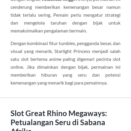
cenderung memberikan kemenangan besar namun
tidak terlalu sering. Pemain perlu mengatur strategi
dan mengelola taruhan dengan bijak untuk
memaksimalkan pengalaman bermain.
Dengan kombinasi fitur tumbles, pengganda besar, dan
visual yang menarik, Starlight Princess menjadi salah
satu slot bertema anime paling digemari pecinta slot
online. Jika dimainkan dengan bijak, permainan ini
memberikan hiburan yang seru dan potensi
kemenangan yang menarik bagi para pemainnya.
Slot Great Rhino Megaways:
Petualangan Seru di Sabana