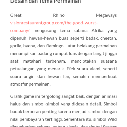
Desain dan Tema Permainan
Great Rhino Megaways
visionrestaurantgroup.com/the-good-wurst-
company/
mengusung tema sabana Afrika yang
dipenuhi hewan-hewan buas seperti badak, cheetah,
gorila, hyena, dan flamingo. Latar belakang permainan
menampilkan padang rumput luas dengan langit jingga
saat matahari terbenam, menciptakan suasana
petualangan yang menarik. Efek suara alami, seperti
suara angin dan hewan liar, semakin memperkuat
atmosfer permainan.
Grafik game ini tergolong sangat baik, dengan animasi
halus dan simbol-simbol yang didesain detail. Simbol
badak berperan penting karena menjadi simbol dengan
nilai pembayaran tertinggi. Sementara itu, simbol Wild
digambarkan sebagai pohon akasia, dan simbol Scatter