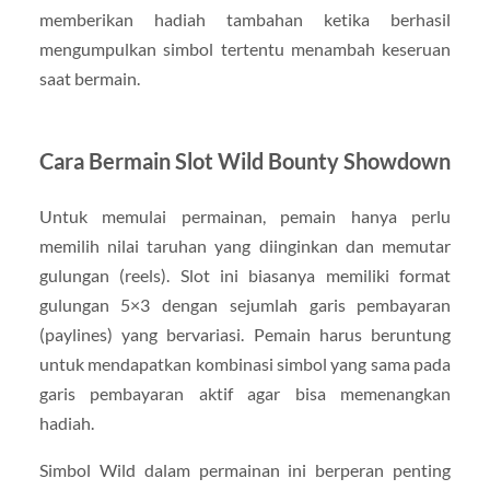
memberikan hadiah tambahan ketika berhasil
mengumpulkan simbol tertentu menambah keseruan
saat bermain.
Cara Bermain Slot Wild Bounty Showdown
Untuk memulai permainan, pemain hanya perlu
memilih nilai taruhan yang diinginkan dan memutar
gulungan (reels). Slot ini biasanya memiliki format
gulungan 5×3 dengan sejumlah garis pembayaran
(paylines) yang bervariasi. Pemain harus beruntung
untuk mendapatkan kombinasi simbol yang sama pada
garis pembayaran aktif agar bisa memenangkan
hadiah.
Simbol Wild dalam permainan ini berperan penting