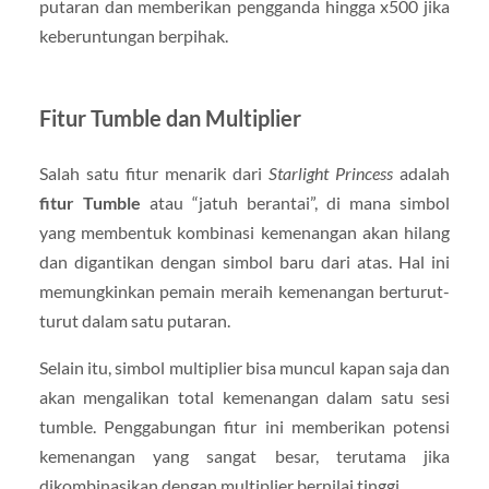
putaran dan memberikan pengganda hingga x500 jika
keberuntungan berpihak.
Fitur Tumble dan Multiplier
Salah satu fitur menarik dari
Starlight Princess
adalah
fitur Tumble
atau “jatuh berantai”, di mana simbol
yang membentuk kombinasi kemenangan akan hilang
dan digantikan dengan simbol baru dari atas. Hal ini
memungkinkan pemain meraih kemenangan berturut-
turut dalam satu putaran.
Selain itu, simbol multiplier bisa muncul kapan saja dan
akan mengalikan total kemenangan dalam satu sesi
tumble. Penggabungan fitur ini memberikan potensi
kemenangan yang sangat besar, terutama jika
dikombinasikan dengan multiplier bernilai tinggi.