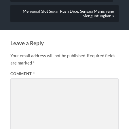
Mengenal Slot Sugar Rush Dice: Sensasi Manis yang
Menguntungkan »
Leave a Reply
Your email address will not be published.
Required fields
are marked
*
COMMENT
*