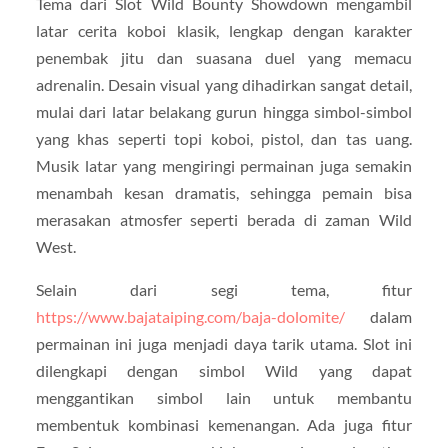
Tema dari Slot Wild Bounty Showdown mengambil
latar cerita koboi klasik, lengkap dengan karakter
penembak jitu dan suasana duel yang memacu
adrenalin. Desain visual yang dihadirkan sangat detail,
mulai dari latar belakang gurun hingga simbol-simbol
yang khas seperti topi koboi, pistol, dan tas uang.
Musik latar yang mengiringi permainan juga semakin
menambah kesan dramatis, sehingga pemain bisa
merasakan atmosfer seperti berada di zaman Wild
West.
Selain dari segi tema, fitur
https://www.bajataiping.com/baja-dolomite/
dalam
permainan ini juga menjadi daya tarik utama. Slot ini
dilengkapi dengan simbol Wild yang dapat
menggantikan simbol lain untuk membantu
membentuk kombinasi kemenangan. Ada juga fitur