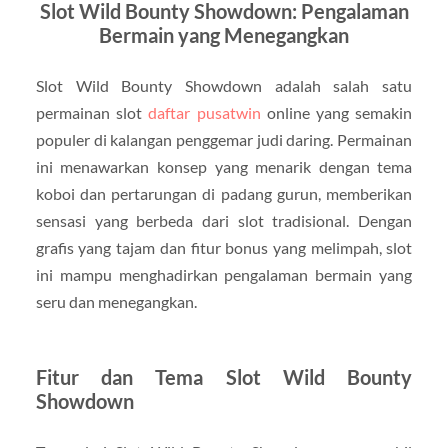
Slot Wild Bounty Showdown: Pengalaman
Bermain yang Menegangkan
Slot Wild Bounty Showdown adalah salah satu
permainan slot
daftar pusatwin
online yang semakin
populer di kalangan penggemar judi daring. Permainan
ini menawarkan konsep yang menarik dengan tema
koboi dan pertarungan di padang gurun, memberikan
sensasi yang berbeda dari slot tradisional. Dengan
grafis yang tajam dan fitur bonus yang melimpah, slot
ini mampu menghadirkan pengalaman bermain yang
seru dan menegangkan.
Fitur dan Tema Slot Wild Bounty
Showdown