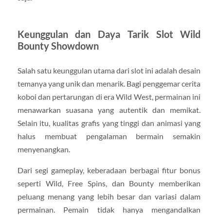
Keunggulan dan Daya Tarik Slot Wild
Bounty Showdown
Salah satu keunggulan utama dari slot ini adalah desain
temanya yang unik dan menarik. Bagi penggemar cerita
koboi dan pertarungan di era Wild West, permainan ini
menawarkan suasana yang autentik dan memikat.
Selain itu, kualitas grafis yang tinggi dan animasi yang
halus membuat pengalaman bermain semakin
menyenangkan.
Dari segi gameplay, keberadaan berbagai fitur bonus
seperti Wild, Free Spins, dan Bounty memberikan
peluang menang yang lebih besar dan variasi dalam
permainan. Pemain tidak hanya mengandalkan