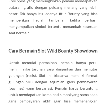
Free Spins yang memungkinkan pemain mendapatkan
putaran gratis dengan peluang menang yang lebih
besar. Tak hanya itu, adanya fitur Bounty yang bisa
memberikan hadiah tambahan ketika berhasil
mengumpulkan simbol tertentu menambah keseruan
saat bermain.
Cara Bermain Slot Wild Bounty Showdown
Untuk memulai permainan, pemain hanya perlu
memilih nilai taruhan yang diinginkan dan memutar
gulungan (reels). Slot ini biasanya memiliki format
gulungan 5×3 dengan sejumlah garis pembayaran
(paylines) yang bervariasi. Pemain harus beruntung
untuk mendapatkan kombinasi simbol yang sama pada
garis pembayaran aktif agar bisa memenangkan