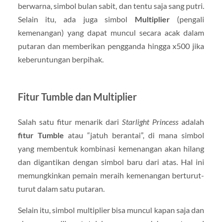
berwarna, simbol bulan sabit, dan tentu saja sang putri.
Selain itu, ada juga simbol
Multiplier
(pengali
kemenangan) yang dapat muncul secara acak dalam
putaran dan memberikan pengganda hingga x500 jika
keberuntungan berpihak.
Fitur Tumble dan Multiplier
Salah satu fitur menarik dari
Starlight Princess
adalah
fitur Tumble
atau “jatuh berantai”, di mana simbol
yang membentuk kombinasi kemenangan akan hilang
dan digantikan dengan simbol baru dari atas. Hal ini
memungkinkan pemain meraih kemenangan berturut-
turut dalam satu putaran.
Selain itu, simbol multiplier bisa muncul kapan saja dan