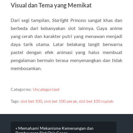
Visual dan Tema yang Memikat
Dari segi tampilan,
Starlight Princess
sangat khas dan
berbeda dari kebanyakan slot lainnya. Gaya anime
yang cerah dan karakter putri yang menawan menjadi
daya tarik utama. Latar belakang langit berwarna
pastel dengan efek animasi yang halus membuat
pengalaman bermain terasa menyenangkan dan tidak
membosankan.
Categories:
Uncategorized
Tags:
slot bet 100
,
slot bet 100 perak
,
slot bet 100 rupiah
« Memahami Mekanisme Kemenangan dan