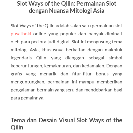
Slot Ways of the Qilin: Permainan Slot
dengan Nuansa Mitologi Asia
Slot Ways of the Qilin adalah salah satu permainan slot
pusathoki
online yang populer dan banyak diminati
oleh para pecinta judi digital. Slot ini mengusung tema
mitologi Asia, khususnya berkaitan dengan makhluk
legendaris Qilin yang dianggap sebagai simbol
keberuntungan, kemakmuran, dan kedamaian. Dengan
grafis yang menarik dan fitur-fitur bonus yang
menguntungkan, permainan ini mampu memberikan
pengalaman bermain yang seru dan mendebarkan bagi
para pemainnya.
Tema dan Desain Visual Slot Ways of the
Qilin