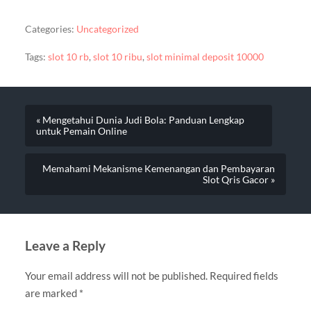
Categories:
Uncategorized
Tags:
slot 10 rb
,
slot 10 ribu
,
slot minimal deposit 10000
« Mengetahui Dunia Judi Bola: Panduan Lengkap
untuk Pemain Online
Memahami Mekanisme Kemenangan dan Pembayaran
Slot Qris Gacor »
Leave a Reply
Your email address will not be published.
Required fields
are marked
*