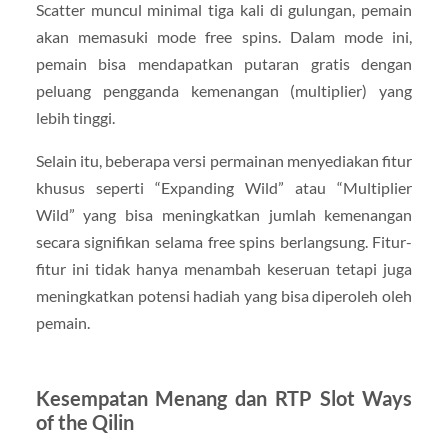
Scatter muncul minimal tiga kali di gulungan, pemain
akan memasuki mode free spins. Dalam mode ini,
pemain bisa mendapatkan putaran gratis dengan
peluang pengganda kemenangan (multiplier) yang
lebih tinggi.
Selain itu, beberapa versi permainan menyediakan fitur
khusus seperti “Expanding Wild” atau “Multiplier
Wild” yang bisa meningkatkan jumlah kemenangan
secara signifikan selama free spins berlangsung. Fitur-
fitur ini tidak hanya menambah keseruan tetapi juga
meningkatkan potensi hadiah yang bisa diperoleh oleh
pemain.
Kesempatan Menang dan RTP Slot Ways
of the Qilin