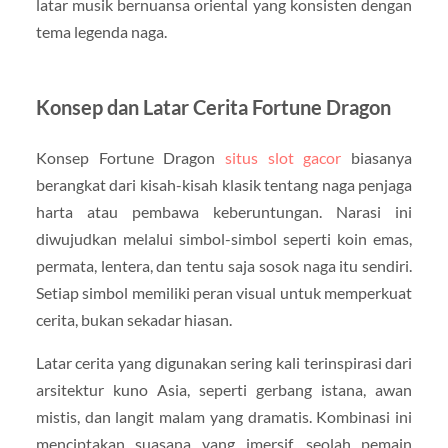
latar musik bernuansa oriental yang konsisten dengan
tema legenda naga.
Konsep dan Latar Cerita Fortune Dragon
Konsep Fortune Dragon
situs slot gacor
biasanya
berangkat dari kisah-kisah klasik tentang naga penjaga
harta atau pembawa keberuntungan. Narasi ini
diwujudkan melalui simbol-simbol seperti koin emas,
permata, lentera, dan tentu saja sosok naga itu sendiri.
Setiap simbol memiliki peran visual untuk memperkuat
cerita, bukan sekadar hiasan.
Latar cerita yang digunakan sering kali terinspirasi dari
arsitektur kuno Asia, seperti gerbang istana, awan
mistis, dan langit malam yang dramatis. Kombinasi ini
menciptakan suasana yang imersif, seolah pemain