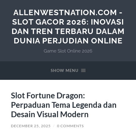
ALLENWESTNATION.COM -
SLOT GACOR 2026: INOVASI
DAN TREN TERBARU DALAM
DUNIA PERJUDIAN ONLINE
Game Slot Online 2026
SHOW MENU
Slot Fortune Dragon:
Perpaduan Tema Legenda dan
Desain Visual Modern
DECEMBER 25, 2025
/
0 COMMENTS