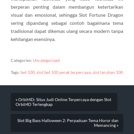
berperan penting dalam membangun ketertarikan
visual dan emosional, sehingga Slot Fortune Dragon
sering dipandang sebagai contoh bagaimana tema
tradisional dapat dikemas ulang secara modern tanpa
kehilangan esensinya.
Categories:
Uncategorized
Tags:
bet 100
,
slot bet 100 perak terpercaya
,
slot taruhan 100
« Orbit4D: Situs Judi Online Terpercaya dengan Slot
Orbit4D Terlengkap
Slot Big Bass Halloween 2: Perpaduan Tema Horor dan
Memancing »