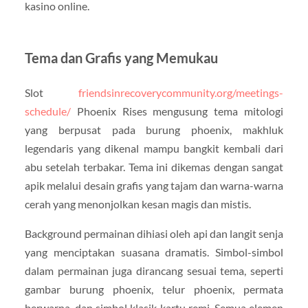
kasino online.
Tema dan Grafis yang Memukau
Slot
friendsinrecoverycommunity.org/meetings-
schedule/
Phoenix Rises mengusung tema mitologi
yang berpusat pada burung phoenix, makhluk
legendaris yang dikenal mampu bangkit kembali dari
abu setelah terbakar. Tema ini dikemas dengan sangat
apik melalui desain grafis yang tajam dan warna-warna
cerah yang menonjolkan kesan magis dan mistis.
Background permainan dihiasi oleh api dan langit senja
yang menciptakan suasana dramatis. Simbol-simbol
dalam permainan juga dirancang sesuai tema, seperti
gambar burung phoenix, telur phoenix, permata
berwarna, dan simbol klasik kartu remi. Semua elemen