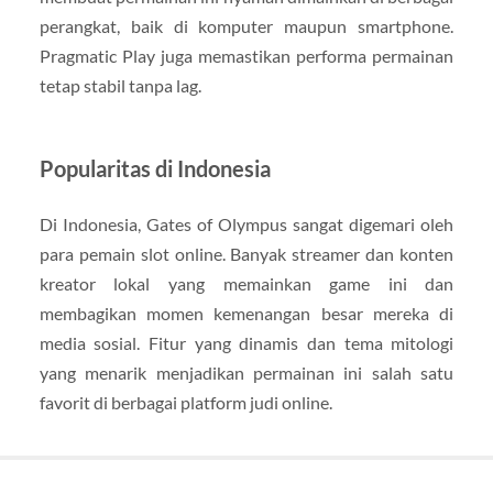
perangkat, baik di komputer maupun smartphone.
Pragmatic Play juga memastikan performa permainan
tetap stabil tanpa lag.
Popularitas di Indonesia
Di Indonesia, Gates of Olympus sangat digemari oleh
para pemain slot online. Banyak streamer dan konten
kreator lokal yang memainkan game ini dan
membagikan momen kemenangan besar mereka di
media sosial. Fitur yang dinamis dan tema mitologi
yang menarik menjadikan permainan ini salah satu
favorit di berbagai platform judi online.