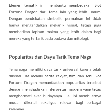
Elemen tematik ini membantu membedakan Slot
Fortune Dragon dari tema lain yang lebih umum.
Dengan pendekatan simbolik, permainan ini tidak
hanya mengandalkan mekanik visual, tetapi juga
memberikan lapisan makna yang lebih dalam bagi
mereka yang tertarik pada budaya dan mitologi.
Popularitas dan Daya Tarik Tema Naga
Tema naga memiliki daya tarik universal karena telah
dikenal luas melalui cerita rakyat, film, dan seni. Slot
Fortune Dragon memanfaatkan popularitas tersebut
dengan menghadirkan interpretasi modern yang tetap
menghormati akar budayanya. Hal ini membuatnya
mudah dikenali sekaligus relevan bagi berbagai
kalangan.