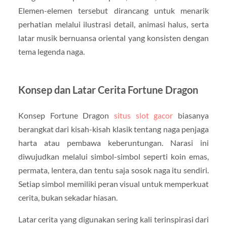
Elemen-elemen tersebut dirancang untuk menarik
perhatian melalui ilustrasi detail, animasi halus, serta
latar musik bernuansa oriental yang konsisten dengan
tema legenda naga.
Konsep dan Latar Cerita Fortune Dragon
Konsep Fortune Dragon
situs slot gacor
biasanya
berangkat dari kisah-kisah klasik tentang naga penjaga
harta atau pembawa keberuntungan. Narasi ini
diwujudkan melalui simbol-simbol seperti koin emas,
permata, lentera, dan tentu saja sosok naga itu sendiri.
Setiap simbol memiliki peran visual untuk memperkuat
cerita, bukan sekadar hiasan.
Latar cerita yang digunakan sering kali terinspirasi dari