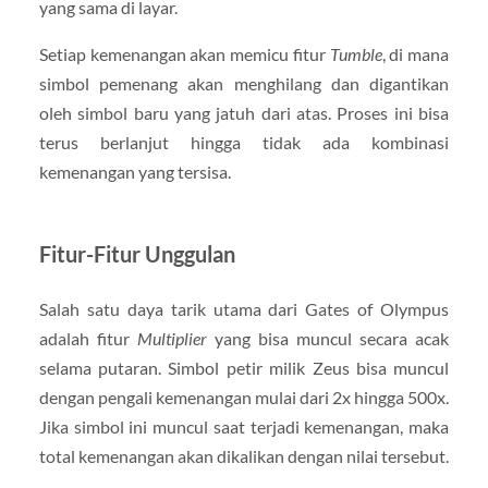
yang sama di layar.
Setiap kemenangan akan memicu fitur
Tumble
, di mana
simbol pemenang akan menghilang dan digantikan
oleh simbol baru yang jatuh dari atas. Proses ini bisa
terus berlanjut hingga tidak ada kombinasi
kemenangan yang tersisa.
Fitur-Fitur Unggulan
Salah satu daya tarik utama dari Gates of Olympus
adalah fitur
Multiplier
yang bisa muncul secara acak
selama putaran. Simbol petir milik Zeus bisa muncul
dengan pengali kemenangan mulai dari 2x hingga 500x.
Jika simbol ini muncul saat terjadi kemenangan, maka
total kemenangan akan dikalikan dengan nilai tersebut.