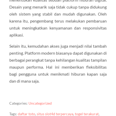
Desain yang menarik saja tidak cukup tanpa didukung
oleh sistem yang stabil dan mudah digunakan. Oleh
karena itu, pengembang terus melakukan pembaruan
untuk meningkatkan kenyamanan dan responsivitas
aplikasi.
Selain itu, kemudahan akses juga menjadi nilai tambah
penting. Platform modern biasanya dapat digunakan di
berbagai perangkat tanpa kehilangan kualitas tampilan
maupun performa. Hal ini memberikan fleksibilitas
bagi pengguna untuk menikmati hiburan kapan saja
dan di mana saja.
Categories:
Uncategorized
Tags:
daftar toto
,
situs slot4d terpercaya
,
togel terakurat
,