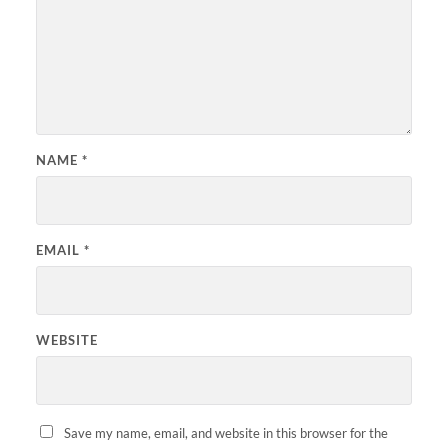
NAME
*
EMAIL
*
WEBSITE
Save my name, email, and website in this browser for the