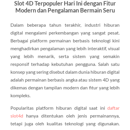
Slot 4D Terpopuler Hari Ini dengan Fitur
Modern dan Pengalaman Bermain Seru
Dalam beberapa tahun terakhir, industri hiburan
digital mengalami perkembangan yang sangat pesat.
Berbagai platform permainan berbasis teknologi kini
menghadirkan pengalaman yang lebih interaktif, visual
yang lebih menarik, serta sistem yang semakin
responsif terhadap kebutuhan pengguna. Salah satu
konsep yang sering disebut dalam dunia hiburan digital
adalah permainan berbasis angka atau sistem 4D yang
dikemas dengan tampilan modern dan fitur yang lebih
kompleks.
Popularitas platform hiburan digital saat ini
daftar
slot4d
hanya ditentukan oleh jenis permainannya,
tetapi juga oleh kualitas teknologi yang digunakan.