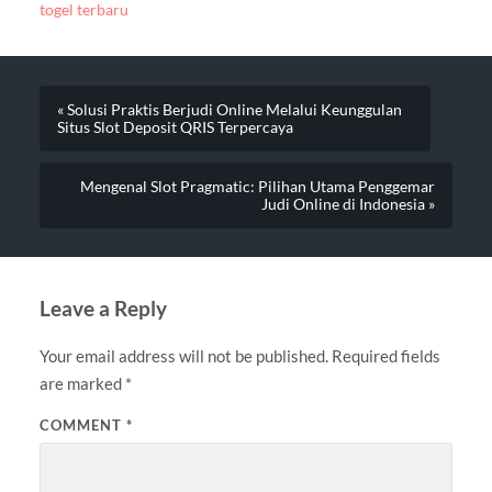
togel terbaru
« Solusi Praktis Berjudi Online Melalui Keunggulan
Situs Slot Deposit QRIS Terpercaya
Mengenal Slot Pragmatic: Pilihan Utama Penggemar
Judi Online di Indonesia »
Leave a Reply
Your email address will not be published.
Required fields
are marked
*
COMMENT
*