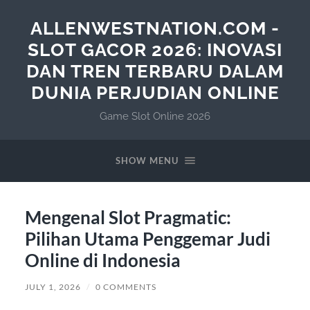
ALLENWESTNATION.COM -
SLOT GACOR 2026: INOVASI
DAN TREN TERBARU DALAM
DUNIA PERJUDIAN ONLINE
Game Slot Online 2026
SHOW MENU
Mengenal Slot Pragmatic:
Pilihan Utama Penggemar Judi
Online di Indonesia
JULY 1, 2026
/
0 COMMENTS