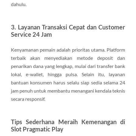
dahulu.
3. Layanan Transaksi Cepat dan Customer
Service 24 Jam
Kenyamanan pemain adalah prioritas utama. Platform
terbaik akan menyediakan metode deposit dan
penarikan dana yang lengkap, mulai dari transfer bank
lokal, e-wallet, hingga pulsa. Selain itu, layanan
bantuan konsumen harus selalu siap sedia selama 24
jam penuh untuk membantu menangani kendala teknis
secara responsif.
Tips Sederhana Meraih Kemenangan di
Slot Pragmatic Play