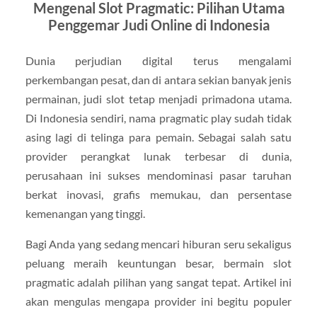
Mengenal Slot Pragmatic: Pilihan Utama
Penggemar Judi Online di Indonesia
Dunia perjudian digital terus mengalami
perkembangan pesat, dan di antara sekian banyak jenis
permainan, judi slot tetap menjadi primadona utama.
Di Indonesia sendiri, nama pragmatic play sudah tidak
asing lagi di telinga para pemain. Sebagai salah satu
provider perangkat lunak terbesar di dunia,
perusahaan ini sukses mendominasi pasar taruhan
berkat inovasi, grafis memukau, dan persentase
kemenangan yang tinggi.
Bagi Anda yang sedang mencari hiburan seru sekaligus
peluang meraih keuntungan besar, bermain slot
pragmatic adalah pilihan yang sangat tepat. Artikel ini
akan mengulas mengapa provider ini begitu populer