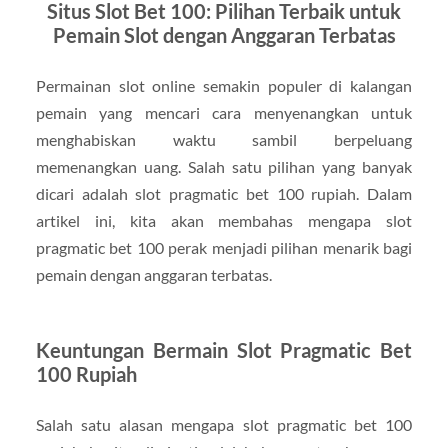
Situs Slot Bet 100: Pilihan Terbaik untuk
Pemain Slot dengan Anggaran Terbatas
Permainan slot online semakin populer di kalangan
pemain yang mencari cara menyenangkan untuk
menghabiskan waktu sambil berpeluang
memenangkan uang. Salah satu pilihan yang banyak
dicari adalah slot pragmatic bet 100 rupiah. Dalam
artikel ini, kita akan membahas mengapa slot
pragmatic bet 100 perak menjadi pilihan menarik bagi
pemain dengan anggaran terbatas.
Keuntungan Bermain Slot Pragmatic Bet
100 Rupiah
Salah satu alasan mengapa slot pragmatic bet 100