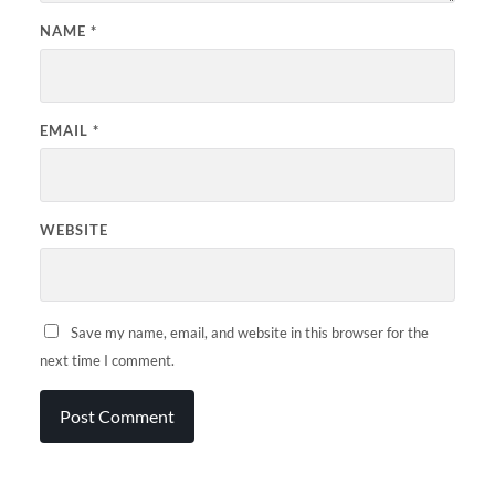
NAME
*
EMAIL
*
WEBSITE
Save my name, email, and website in this browser for the
next time I comment.