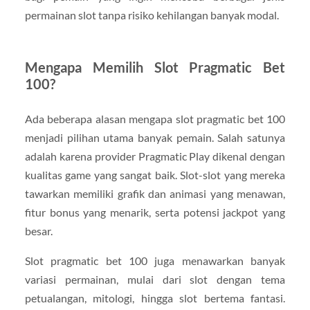
permainan slot tanpa risiko kehilangan banyak modal.
Mengapa Memilih Slot Pragmatic Bet
100?
Ada beberapa alasan mengapa slot pragmatic bet 100
menjadi pilihan utama banyak pemain. Salah satunya
adalah karena provider Pragmatic Play dikenal dengan
kualitas game yang sangat baik. Slot-slot yang mereka
tawarkan memiliki grafik dan animasi yang menawan,
fitur bonus yang menarik, serta potensi jackpot yang
besar.
Slot pragmatic bet 100 juga menawarkan banyak
variasi permainan, mulai dari slot dengan tema
petualangan, mitologi, hingga slot bertema fantasi.