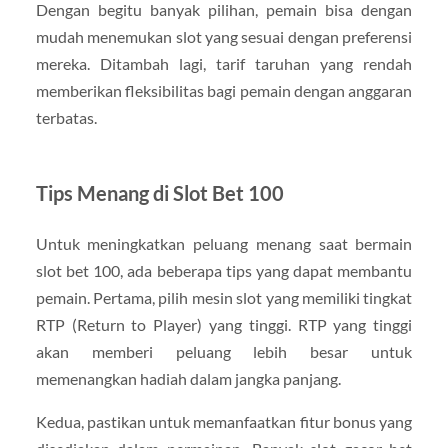
Dengan begitu banyak pilihan, pemain bisa dengan
mudah menemukan slot yang sesuai dengan preferensi
mereka. Ditambah lagi, tarif taruhan yang rendah
memberikan fleksibilitas bagi pemain dengan anggaran
terbatas.
Tips Menang di Slot Bet 100
Untuk meningkatkan peluang menang saat bermain
slot bet 100, ada beberapa tips yang dapat membantu
pemain. Pertama, pilih mesin slot yang memiliki tingkat
RTP (Return to Player) yang tinggi. RTP yang tinggi
akan memberi peluang lebih besar untuk
memenangkan hadiah dalam jangka panjang.
Kedua, pastikan untuk memanfaatkan fitur bonus yang