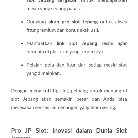
mesin yang sedang panas.
Gunakan
akun pro slot Jepang
untuk akses
fitur premium dan bonus eksklusif.
Manfaatkan
link slot Jepang
resmi agar
bermain di platform yang terpercaya.
Pelajari pola dan fitur dari setiap mesin slot
yang dimainkan.
Dengan mengikuti tips ini, peluang untuk menang di
slot Jepang akan semakin besar dan Anda bisa
merasakan sensasi kemenangan yang lebih sering.
Pro JP Slot: Inovasi dalam Dunia Slot
Jepang