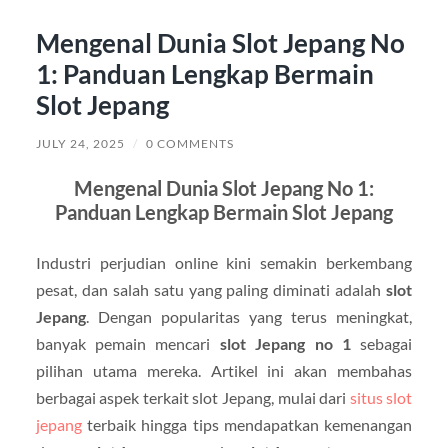
Mengenal Dunia Slot Jepang No
1: Panduan Lengkap Bermain
Slot Jepang
JULY 24, 2025
/
0 COMMENTS
Mengenal Dunia Slot Jepang No 1:
Panduan Lengkap Bermain Slot Jepang
Industri perjudian online kini semakin berkembang
pesat, dan salah satu yang paling diminati adalah
slot
Jepang
. Dengan popularitas yang terus meningkat,
banyak pemain mencari
slot Jepang no 1
sebagai
pilihan utama mereka. Artikel ini akan membahas
berbagai aspek terkait slot Jepang, mulai dari
situs slot
jepang
terbaik hingga tips mendapatkan kemenangan