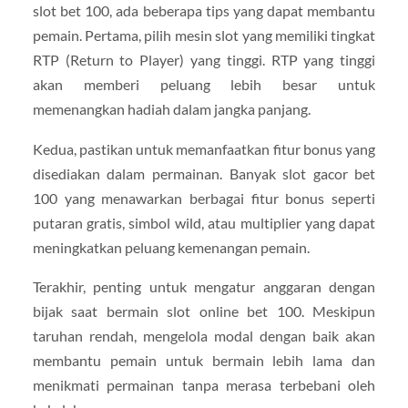
slot bet 100, ada beberapa tips yang dapat membantu
pemain. Pertama, pilih mesin slot yang memiliki tingkat
RTP (Return to Player) yang tinggi. RTP yang tinggi
akan memberi peluang lebih besar untuk
memenangkan hadiah dalam jangka panjang.
Kedua, pastikan untuk memanfaatkan fitur bonus yang
disediakan dalam permainan. Banyak slot gacor bet
100 yang menawarkan berbagai fitur bonus seperti
putaran gratis, simbol wild, atau multiplier yang dapat
meningkatkan peluang kemenangan pemain.
Terakhir, penting untuk mengatur anggaran dengan
bijak saat bermain slot online bet 100. Meskipun
taruhan rendah, mengelola modal dengan baik akan
membantu pemain untuk bermain lebih lama dan
menikmati permainan tanpa merasa terbebani oleh