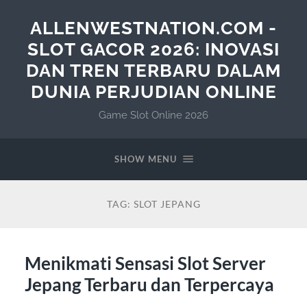
ALLENWESTNATION.COM -
SLOT GACOR 2026: INOVASI
DAN TREN TERBARU DALAM
DUNIA PERJUDIAN ONLINE
Game Slot Online 2026
SHOW MENU
TAG:
SLOT JEPANG
Menikmati Sensasi Slot Server
Jepang Terbaru dan Terpercaya