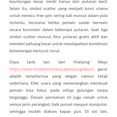
keuntungan besar meski hanya dari putaran kecil.
Selain itu, simbol scatter yang menjadi kunci utama
untuk memicu free spin sering kali muncul dalam pola
tertentu, terutama ketika pemain sudah bermain
secara konsisten dalam beberapa putaran. Saat tiga
simbol scatter muncul, fitur putaran gratis aktif dan
memberi peluang besar untuk mendapatkan kombinasi
kemenangan berturut-turut.
Daya tarik lain dari Mahjong Ways
https://www.stridechristianacademy.org/about
gacor
adalah tampilannya yang elegan namun tetap
sederhana. Efek suara yang menenangkan membuat
pemain bisa fokus pada setiap gulungan tanpa
terganggu. Desain permainan ini juga ramah untuk
semua jenis perangkat, baik ponsel maupun komputer,
sehingga mudah diakses kapan pun. Di sisi lain,