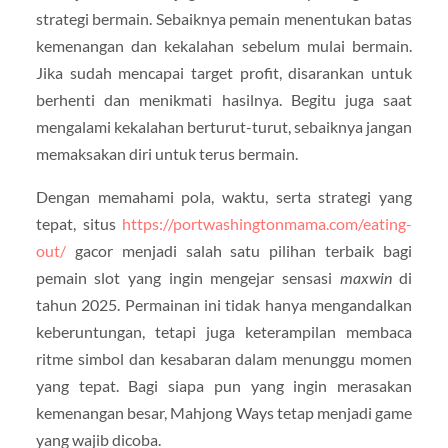
strategi bermain. Sebaiknya pemain menentukan batas
kemenangan dan kekalahan sebelum mulai bermain.
Jika sudah mencapai target profit, disarankan untuk
berhenti dan menikmati hasilnya. Begitu juga saat
mengalami kekalahan berturut-turut, sebaiknya jangan
memaksakan diri untuk terus bermain.
Dengan memahami pola, waktu, serta strategi yang
tepat, situs
https://portwashingtonmama.com/eating-
out/
gacor menjadi salah satu pilihan terbaik bagi
pemain slot yang ingin mengejar sensasi
maxwin
di
tahun 2025. Permainan ini tidak hanya mengandalkan
keberuntungan, tetapi juga keterampilan membaca
ritme simbol dan kesabaran dalam menunggu momen
yang tepat. Bagi siapa pun yang ingin merasakan
kemenangan besar, Mahjong Ways tetap menjadi game
yang wajib dicoba.