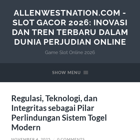
ALLENWESTNATION.COM -
SLOT GACOR 2026: INOVASI
DAN TREN TERBARU DALAM
DUNIA PERJUDIAN ONLINE
Game Slot Online 2026
SHOW MENU
Regulasi, Teknologi, dan
Integritas sebagai Pilar
Perlindungan Sistem Togel
Modern
NOVEMBER 4, 2025
/
0 COMMENTS