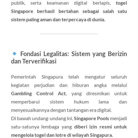
publik, serta keamanan digital berlapis,
togel
Singapore berhasil bertahan sebagai salah satu
sistem paling aman dan terpercaya di dunia.
Fondasi Legalitas: Sistem yang Berizin
dan Terverifikasi
Pemerintah Singapura telah mengatur seluruh
kegiatan perjudian dan hiburan angka melalui
Gambling Control Act
, yang diresmikan untuk
memperbarui sistem hukum lama dan
menyesuaikannya dengan tantangan era digital.
Di bawah undang-undang ini,
Singapore Pools
menjadi
satu-satunya lembaga yang
diberi izin resmi untuk
mengelola togel dan lotre di wilayah Singapura.