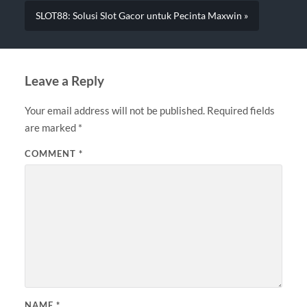
SLOT88: Solusi Slot Gacor untuk Pecinta Maxwin »
Leave a Reply
Your email address will not be published.
Required fields
are marked
*
COMMENT
*
NAME
*