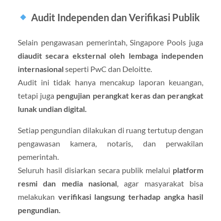
Audit Independen dan Verifikasi Publik
Selain pengawasan pemerintah, Singapore Pools juga
diaudit secara eksternal oleh lembaga independen
internasional
seperti PwC dan Deloitte.
Audit ini tidak hanya mencakup laporan keuangan,
tetapi juga
pengujian perangkat keras dan perangkat
lunak undian digital.
Setiap pengundian dilakukan di ruang tertutup dengan
pengawasan kamera, notaris, dan perwakilan
pemerintah.
Seluruh hasil disiarkan secara publik melalui
platform
resmi dan media nasional
, agar masyarakat bisa
melakukan
verifikasi langsung terhadap angka hasil
pengundian.