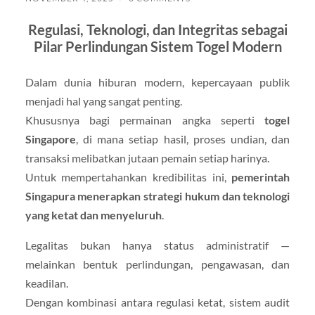
Regulasi, Teknologi, dan Integritas sebagai
Pilar Perlindungan Sistem Togel Modern
Dalam dunia hiburan modern, kepercayaan publik
menjadi hal yang sangat penting.
Khususnya bagi permainan angka seperti
togel
Singapore
, di mana setiap hasil, proses undian, dan
transaksi melibatkan jutaan pemain setiap harinya.
Untuk mempertahankan kredibilitas ini,
pemerintah
Singapura menerapkan strategi hukum dan teknologi
yang ketat dan menyeluruh
.
Legalitas bukan hanya status administratif —
melainkan bentuk perlindungan, pengawasan, dan
keadilan.
Dengan kombinasi antara regulasi ketat, sistem audit