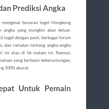
dan Prediksi Angka
i mengenai bocoran togel Hongkong
angka yang mungkin akan keluar.
l togel dengan pasti, berbagai forum
sis dan ramalan tentang angka-angka
ri ini atau di hk malam ini. Namun,
mainan yang berbasis keberuntungan,
ang 100% akurat.
Tepat Untuk Pemain