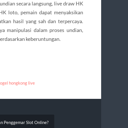
gundian secara langsung, live draw HK
w HK loto, pemain dapat menyaksikan
kan hasil yang sah dan terpercaya.
ya manipulasi dalam proses undian,
 berdasarkan keberuntungan.
togel hongkong live
an Penggemar Slot Online?