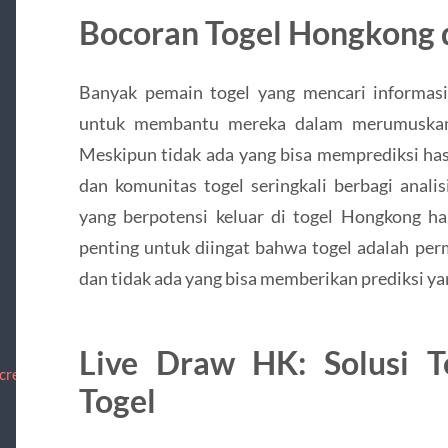
Bocoran Togel Hongkong 
Banyak pemain togel yang mencari informas
untuk membantu mereka dalam merumuskan 
Meskipun tidak ada yang bisa memprediksi hasi
dan komunitas togel seringkali berbagi anali
yang berpotensi keluar di togel Hongkong ha
penting untuk diingat bahwa togel adalah per
dan tidak ada yang bisa memberikan prediksi y
Live Draw HK: Solusi 
creen.html
Togel