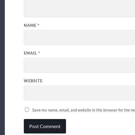
NAME
*
EMAIL
*
WEBSITE
Save my name, email, and website in this browser for the n