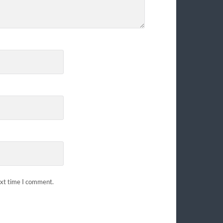
ext time I comment.