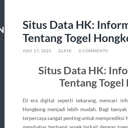
Situs Data HK: Infor
N.COM
Tentang Togel Hongk
JULY 17, 2025
/
ZLATA
/
0 COMMENTS
Situs Data HK: Inf
Tentang Togel
Di era digital seperti sekarang, mencari in
Hongkong menjadi lebih mudah. Bagi banyak 
terpercaya sangat penting untuk memprediksi ha
membahas berbagai aspek terkait dengan toge