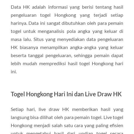
Data HK adalah informasi yang berisi tentang hasil
pengeluaran togel Hongkong yang terjadi setiap
harinya. Data ini sangat dibutuhkan oleh para pemain
togel untuk menganalisis pola angka yang keluar di
masa lalu. Situs yang menyediakan data pengeluaran
HK biasanya menampilkan angka-angka yang keluar
beserta tanggal pengeluaran, sehingga pemain dapat
lebih mudah memprediksi hasil togel Hongkong hari
ini.
Togel Hongkong Hari Ini dan Live Draw HK
Setiap hari, live draw HK memberikan hasil yang
langsung bisa dilihat oleh para pemain togel. Live togel
Hongkong menjadi salah satu cara yang paling efisien
untuk mengetahui hasil dari undian togel secara