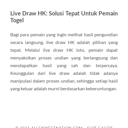
Live Draw HK: Solusi Tepat Untuk Pemain
Togel
Bagi para pemain yang ingin melihat hasil pengundian
secara langsung, live draw HK adalah pilihan yang
tepat. Melalui live draw HK loto, pemain dapat
menyaksikan proses undian yang berlangsung dan
mendapatkan hasil yang sah dan terpercaya.
Keunggulan dari live draw adalah tidak adanya
manipulasi dalam proses undian, sehingga setiap hasil
yang keluar adalah murni berdasarkan keberuntungan.