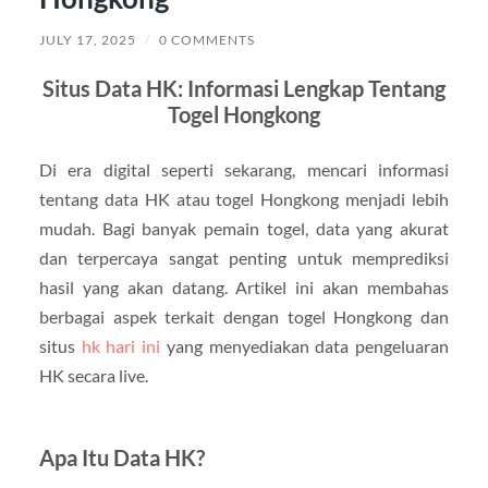
JULY 17, 2025
/
0 COMMENTS
Situs Data HK: Informasi Lengkap Tentang
Togel Hongkong
Di era digital seperti sekarang, mencari informasi
tentang data HK atau togel Hongkong menjadi lebih
mudah. Bagi banyak pemain togel, data yang akurat
dan terpercaya sangat penting untuk memprediksi
hasil yang akan datang. Artikel ini akan membahas
berbagai aspek terkait dengan togel Hongkong dan
situs
hk hari ini
yang menyediakan data pengeluaran
HK secara live.
Apa Itu Data HK?