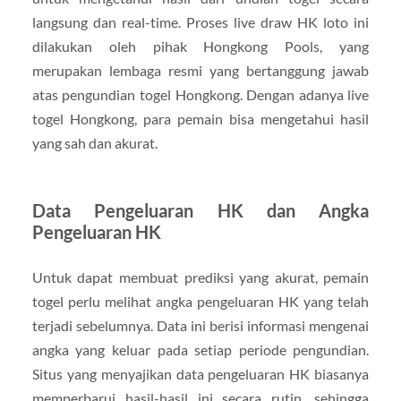
langsung dan real-time. Proses live draw HK loto ini
dilakukan oleh pihak Hongkong Pools, yang
merupakan lembaga resmi yang bertanggung jawab
atas pengundian togel Hongkong. Dengan adanya live
togel Hongkong, para pemain bisa mengetahui hasil
yang sah dan akurat.
Data Pengeluaran HK dan Angka
Pengeluaran HK
Untuk dapat membuat prediksi yang akurat, pemain
togel perlu melihat angka pengeluaran HK yang telah
terjadi sebelumnya. Data ini berisi informasi mengenai
angka yang keluar pada setiap periode pengundian.
Situs yang menyajikan data pengeluaran HK biasanya
memperbarui hasil-hasil ini secara rutin, sehingga