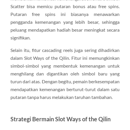
Scatter bisa memicu putaran bonus atau free spins.
Putaran free spins ini biasanya menawarkan
pengganda kemenangan yang lebih besar, sehingga
peluang mendapatkan hadiah besar meningkat secara
signifikan.
Selain itu, fitur cascading reels juga sering dihadirkan
dalam Slot Ways of the Qilin. Fitur ini memungkinkan
simbol-simbol yang membentuk kemenangan untuk
menghilang dan digantikan oleh simbol baru yang
turun dari atas. Dengan begitu, pemain berkesempatan
mendapatkan kemenangan berturut-turut dalam satu
putaran tanpa harus melakukan taruhan tambahan.
Strategi Bermain Slot Ways of the Qilin