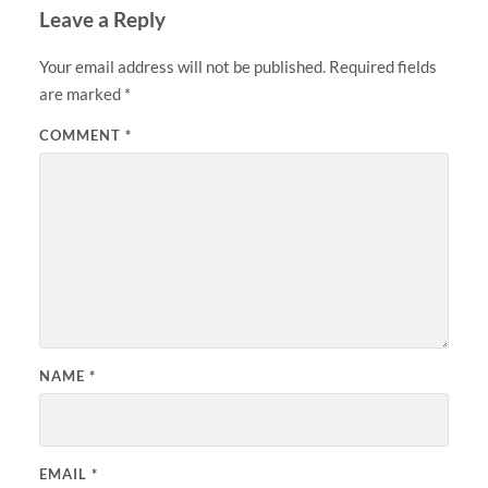
Leave a Reply
Your email address will not be published.
Required fields
are marked
*
COMMENT
*
NAME
*
EMAIL
*