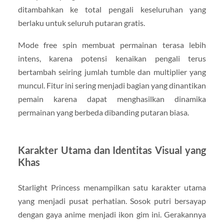
ditambahkan ke total pengali keseluruhan yang
berlaku untuk seluruh putaran gratis.
Mode free spin membuat permainan terasa lebih
intens, karena potensi kenaikan pengali terus
bertambah seiring jumlah tumble dan multiplier yang
muncul. Fitur ini sering menjadi bagian yang dinantikan
pemain karena dapat menghasilkan dinamika
permainan yang berbeda dibanding putaran biasa.
Karakter Utama dan Identitas Visual yang
Khas
Starlight Princess menampilkan satu karakter utama
yang menjadi pusat perhatian. Sosok putri bersayap
dengan gaya anime menjadi ikon gim ini. Gerakannya