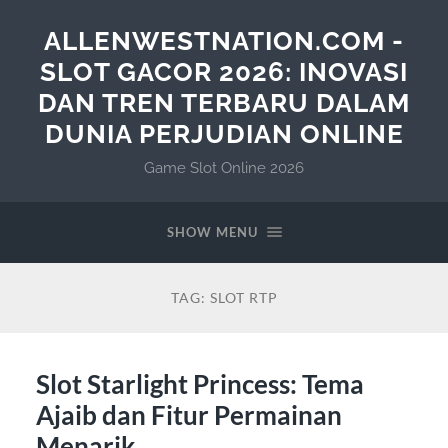
ALLENWESTNATION.COM -
SLOT GACOR 2026: INOVASI
DAN TREN TERBARU DALAM
DUNIA PERJUDIAN ONLINE
Game Slot Online 2026
SHOW MENU
TAG:
SLOT RTP
Slot Starlight Princess: Tema
Ajaib dan Fitur Permainan
Menarik