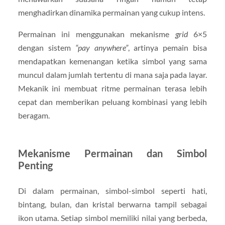
menghadirkan dinamika permainan yang cukup intens.
Permainan ini menggunakan mekanisme
grid
6×5
dengan sistem
“pay anywhere”
, artinya pemain bisa
mendapatkan kemenangan ketika simbol yang sama
muncul dalam jumlah tertentu di mana saja pada layar.
Mekanik ini membuat ritme permainan terasa lebih
cepat dan memberikan peluang kombinasi yang lebih
beragam.
Mekanisme Permainan dan Simbol
Penting
Di dalam permainan, simbol-simbol seperti hati,
bintang, bulan, dan kristal berwarna tampil sebagai
ikon utama. Setiap simbol memiliki nilai yang berbeda,