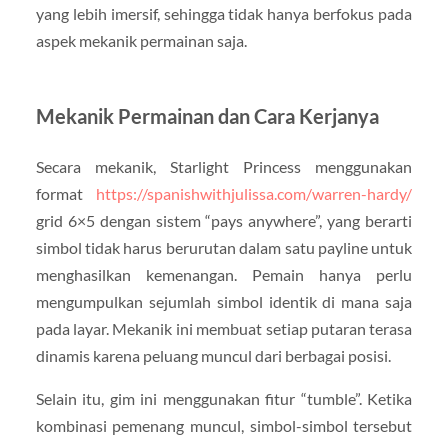
yang lebih imersif, sehingga tidak hanya berfokus pada
aspek mekanik permainan saja.
Mekanik Permainan dan Cara Kerjanya
Secara mekanik, Starlight Princess menggunakan
format
https://spanishwithjulissa.com/warren-hardy/
grid 6×5 dengan sistem “pays anywhere”, yang berarti
simbol tidak harus berurutan dalam satu payline untuk
menghasilkan kemenangan. Pemain hanya perlu
mengumpulkan sejumlah simbol identik di mana saja
pada layar. Mekanik ini membuat setiap putaran terasa
dinamis karena peluang muncul dari berbagai posisi.
Selain itu, gim ini menggunakan fitur “tumble”. Ketika
kombinasi pemenang muncul, simbol-simbol tersebut