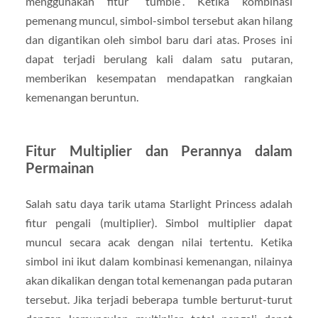
menggunakan fitur “tumble”. Ketika kombinasi
pemenang muncul, simbol-simbol tersebut akan hilang
dan digantikan oleh simbol baru dari atas. Proses ini
dapat terjadi berulang kali dalam satu putaran,
memberikan kesempatan mendapatkan rangkaian
kemenangan beruntun.
Fitur Multiplier dan Perannya dalam
Permainan
Salah satu daya tarik utama Starlight Princess adalah
fitur pengali (multiplier). Simbol multiplier dapat
muncul secara acak dengan nilai tertentu. Ketika
simbol ini ikut dalam kombinasi kemenangan, nilainya
akan dikalikan dengan total kemenangan pada putaran
tersebut. Jika terjadi beberapa tumble berturut-turut