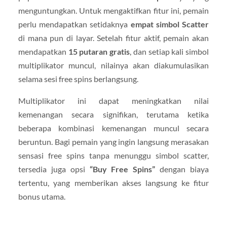
menguntungkan. Untuk mengaktifkan fitur ini, pemain
perlu mendapatkan setidaknya
empat simbol Scatter
di mana pun di layar. Setelah fitur aktif, pemain akan
mendapatkan
15 putaran gratis
, dan setiap kali simbol
multiplikator muncul, nilainya akan diakumulasikan
selama sesi free spins berlangsung.
Multiplikator ini dapat meningkatkan nilai
kemenangan secara signifikan, terutama ketika
beberapa kombinasi kemenangan muncul secara
beruntun. Bagi pemain yang ingin langsung merasakan
sensasi free spins tanpa menunggu simbol scatter,
tersedia juga opsi
“Buy Free Spins”
dengan biaya
tertentu, yang memberikan akses langsung ke fitur
bonus utama.