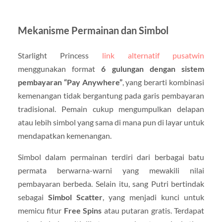
Mekanisme Permainan dan Simbol
Starlight Princess
link alternatif pusatwin
menggunakan format
6 gulungan dengan sistem
pembayaran “Pay Anywhere”
, yang berarti kombinasi
kemenangan tidak bergantung pada garis pembayaran
tradisional. Pemain cukup mengumpulkan delapan
atau lebih simbol yang sama di mana pun di layar untuk
mendapatkan kemenangan.
Simbol dalam permainan terdiri dari berbagai batu
permata berwarna-warni yang mewakili nilai
pembayaran berbeda. Selain itu, sang Putri bertindak
sebagai
Simbol Scatter
, yang menjadi kunci untuk
memicu fitur
Free Spins
atau putaran gratis. Terdapat