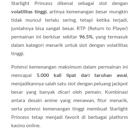
Starlight Princess dikenal sebagai slot dengan
volatilitas tinggi
, artinya kemenangan besar mungkin
tidak muncul terlalu sering, tetapi ketika terjadi,
jumlahnya bisa sangat besar. RTP (Return to Player)
permainan ini berkisar sekitar
96.5%
, yang termasuk
dalam kategori menarik untuk slot dengan volatilitas
tinggi.
Potensi kemenangan maksimum dalam permainan ini
mencapai
5.000 kali lipat dari taruhan awal
,
menjadikannya salah satu slot dengan peluang jackpot
besar yang banyak dicari oleh pemain. Kombinasi
antara desain anime yang menawan, fitur menarik,
serta potensi kemenangan tinggi membuat Starlight
Princess tetap menjadi favorit di berbagai platform
kasino online.