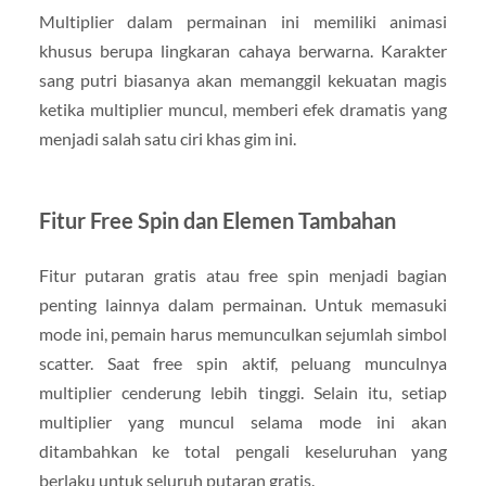
Multiplier dalam permainan ini memiliki animasi
khusus berupa lingkaran cahaya berwarna. Karakter
sang putri biasanya akan memanggil kekuatan magis
ketika multiplier muncul, memberi efek dramatis yang
menjadi salah satu ciri khas gim ini.
Fitur Free Spin dan Elemen Tambahan
Fitur putaran gratis atau free spin menjadi bagian
penting lainnya dalam permainan. Untuk memasuki
mode ini, pemain harus memunculkan sejumlah simbol
scatter. Saat free spin aktif, peluang munculnya
multiplier cenderung lebih tinggi. Selain itu, setiap
multiplier yang muncul selama mode ini akan
ditambahkan ke total pengali keseluruhan yang
berlaku untuk seluruh putaran gratis.