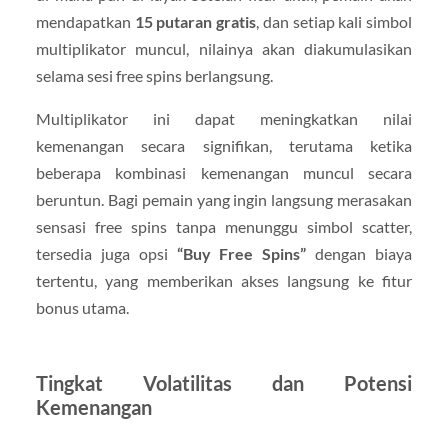
mendapatkan
15 putaran gratis
, dan setiap kali simbol
multiplikator muncul, nilainya akan diakumulasikan
selama sesi free spins berlangsung.
Multiplikator ini dapat meningkatkan nilai
kemenangan secara signifikan, terutama ketika
beberapa kombinasi kemenangan muncul secara
beruntun. Bagi pemain yang ingin langsung merasakan
sensasi free spins tanpa menunggu simbol scatter,
tersedia juga opsi
“Buy Free Spins”
dengan biaya
tertentu, yang memberikan akses langsung ke fitur
bonus utama.
Tingkat Volatilitas dan Potensi
Kemenangan