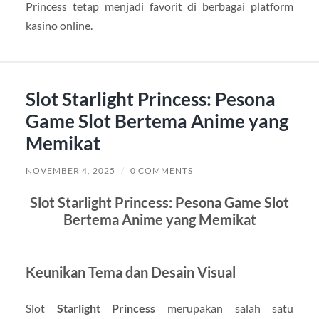
Princess tetap menjadi favorit di berbagai platform
kasino online.
Slot Starlight Princess: Pesona
Game Slot Bertema Anime yang
Memikat
NOVEMBER 4, 2025
/
0 COMMENTS
Slot Starlight Princess: Pesona Game Slot
Bertema Anime yang Memikat
Keunikan Tema dan Desain Visual
Slot
Starlight Princess
merupakan salah satu