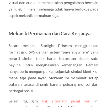
visual dan audio ini menciptakan pengalaman bermain
yang lebih imersif, sehingga tidak hanya berfokus pada
aspek mekanik permainan saja.
Mekanik Permainan dan Cara Kerjanya
Secara mekanik, Starlight Princess menggunakan
format grid 6×5 dengan sistem “pays anywhere”, yang
berarti simbol tidak harus berurutan dalam satu
payline untuk menghasilkan kemenangan. Pemain
hanya perlu mengumpulkan sejumlah simbol identik di
mana saja pada layar. Mekanik ini membuat setiap
putaran terasa dinamis karena peluang muncul dari
berbagai posisi.
Selain itu, gim
link alternatif pusat win
ini