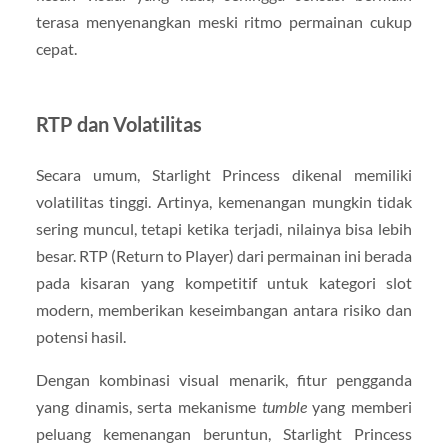
terasa menyenangkan meski ritmo permainan cukup
cepat.
RTP dan Volatilitas
Secara umum, Starlight Princess dikenal memiliki
volatilitas tinggi. Artinya, kemenangan mungkin tidak
sering muncul, tetapi ketika terjadi, nilainya bisa lebih
besar. RTP (Return to Player) dari permainan ini berada
pada kisaran yang kompetitif untuk kategori slot
modern, memberikan keseimbangan antara risiko dan
potensi hasil.
Dengan kombinasi visual menarik, fitur pengganda
yang dinamis, serta mekanisme
tumble
yang memberi
peluang kemenangan beruntun, Starlight Princess