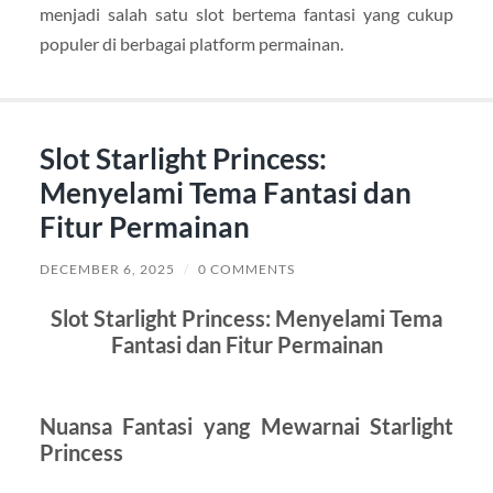
menjadi salah satu slot bertema fantasi yang cukup
populer di berbagai platform permainan.
Slot Starlight Princess:
Menyelami Tema Fantasi dan
Fitur Permainan
DECEMBER 6, 2025
/
0 COMMENTS
Slot
Starlight Princess
: Menyelami Tema
Fantasi dan Fitur Permainan
Nuansa Fantasi yang Mewarnai Starlight
Princess