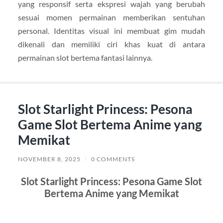
yang responsif serta ekspresi wajah yang berubah
sesuai momen permainan memberikan sentuhan
personal. Identitas visual ini membuat gim mudah
dikenali dan memiliki ciri khas kuat di antara
permainan slot bertema fantasi lainnya.
Slot Starlight Princess: Pesona
Game Slot Bertema Anime yang
Memikat
NOVEMBER 8, 2025
/
0 COMMENTS
Slot Starlight Princess: Pesona Game Slot
Bertema Anime yang Memikat