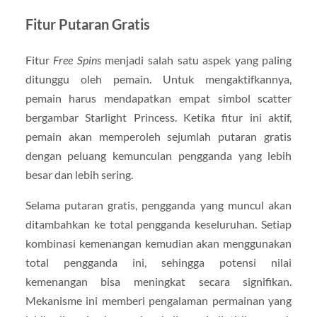
Fitur Putaran Gratis
Fitur
Free Spins
menjadi salah satu aspek yang paling
ditunggu oleh pemain. Untuk mengaktifkannya,
pemain harus mendapatkan empat simbol scatter
bergambar Starlight Princess. Ketika fitur ini aktif,
pemain akan memperoleh sejumlah putaran gratis
dengan peluang kemunculan pengganda yang lebih
besar dan lebih sering.
Selama putaran gratis, pengganda yang muncul akan
ditambahkan ke total pengganda keseluruhan. Setiap
kombinasi kemenangan kemudian akan menggunakan
total pengganda ini, sehingga potensi nilai
kemenangan bisa meningkat secara signifikan.
Mekanisme ini memberi pengalaman permainan yang