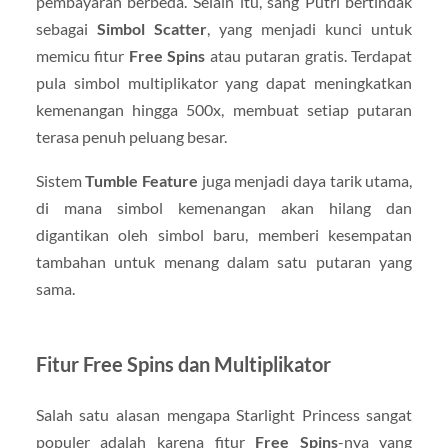
pembayaran berbeda. Selain itu, sang Putri bertindak
sebagai
Simbol Scatter
, yang menjadi kunci untuk
memicu fitur
Free Spins
atau putaran gratis. Terdapat
pula simbol multiplikator yang dapat meningkatkan
kemenangan hingga 500x, membuat setiap putaran
terasa penuh peluang besar.
Sistem
Tumble Feature
juga menjadi daya tarik utama,
di mana simbol kemenangan akan hilang dan
digantikan oleh simbol baru, memberi kesempatan
tambahan untuk menang dalam satu putaran yang
sama.
Fitur Free Spins dan Multiplikator
Salah satu alasan mengapa Starlight Princess sangat
populer adalah karena fitur
Free Spins
-nya yang