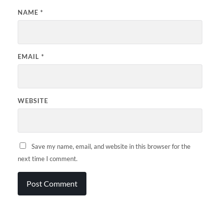
NAME
*
EMAIL
*
WEBSITE
Save my name, email, and website in this browser for the
next time I comment.