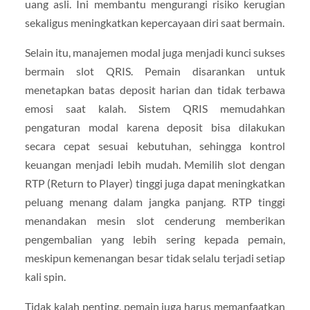
uang asli. Ini membantu mengurangi risiko kerugian
sekaligus meningkatkan kepercayaan diri saat bermain.
Selain itu, manajemen modal juga menjadi kunci sukses
bermain slot QRIS. Pemain disarankan untuk
menetapkan batas deposit harian dan tidak terbawa
emosi saat kalah. Sistem QRIS memudahkan
pengaturan modal karena deposit bisa dilakukan
secara cepat sesuai kebutuhan, sehingga kontrol
keuangan menjadi lebih mudah. Memilih slot dengan
RTP (Return to Player) tinggi juga dapat meningkatkan
peluang menang dalam jangka panjang. RTP tinggi
menandakan mesin slot cenderung memberikan
pengembalian yang lebih sering kepada pemain,
meskipun kemenangan besar tidak selalu terjadi setiap
kali spin.
Tidak kalah penting, pemain juga harus memanfaatkan