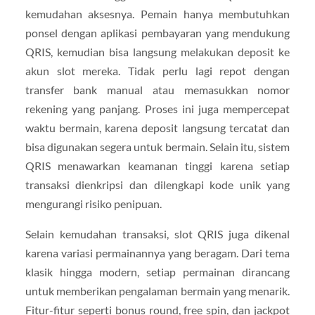
kemudahan aksesnya. Pemain hanya membutuhkan
ponsel dengan aplikasi pembayaran yang mendukung
QRIS, kemudian bisa langsung melakukan deposit ke
akun slot mereka. Tidak perlu lagi repot dengan
transfer bank manual atau memasukkan nomor
rekening yang panjang. Proses ini juga mempercepat
waktu bermain, karena deposit langsung tercatat dan
bisa digunakan segera untuk bermain. Selain itu, sistem
QRIS menawarkan keamanan tinggi karena setiap
transaksi dienkripsi dan dilengkapi kode unik yang
mengurangi risiko penipuan.
Selain kemudahan transaksi, slot QRIS juga dikenal
karena variasi permainannya yang beragam. Dari tema
klasik hingga modern, setiap permainan dirancang
untuk memberikan pengalaman bermain yang menarik.
Fitur-fitur seperti bonus round, free spin, dan jackpot