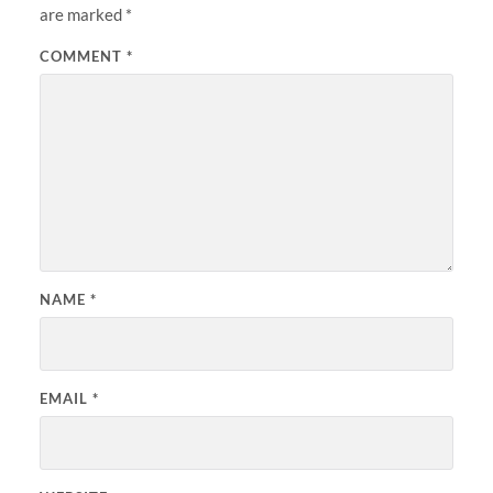
are marked
*
COMMENT
*
NAME
*
EMAIL
*