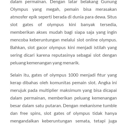
dalam permainan. Dengan latar belakang Gunung
Olympus yang megah, pemain bisa merasakan
atmosfer epik seperti berada di dunia para dewa. Situs
slot gates of olympus kini banyak tersedia,
memberikan akses mudah bagi siapa saja yang ingin
mencoba keberuntungan melalui slot online olympus.
Bahkan, slot gacor olympus kini menjadi istilah yang
sering dicari karena reputasinya sebagai slot dengan
peluang kemenangan yang menarik.
Selain itu, gates of olympus 1000 menjadi fitur yang
kerap dibahas oleh komunitas pemain slot. Angka ini
merujuk pada multiplier maksimum yang bisa dicapai
dalam permainan, memberikan peluang kemenangan
besar dalam satu putaran. Dengan mekanisme tumble
dan free spins, slot gates of olympus tidak hanya
mengandalkan keberuntungan semata, tetapi juga