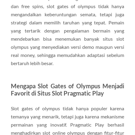
dan free spins, slot gates of olympus tidak hanya
mengandalkan keberuntungan semata, tetapi juga
strategi dalam memilih taruhan yang tepat. Pemain
yang tertarik dengan pengalaman bermain yang
mendebarkan bisa menemukan banyak situs slot
olympus yang menyediakan versi demo maupun versi
real money, sehingga memudahkan adaptasi sebelum
bertaruh lebih besar.
Mengapa Slot Gates of Olympus Menjadi
Favorit di Situs Slot Pragmatic Play
Slot gates of olympus tidak hanya populer karena
temanya yang menarik, tetapi juga karena mekanisme
permainan yang inovatif. Pragmatic Play berhasil
menghadirkan slot online olympus dengan fitur-fitur