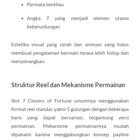
Permata berkilau
Angka 7 yang menjadi elemen utama
keberuntungan
Estetika visual yang cerah dan animasi yang halus
membuat pengalaman bermain terasa lebih hidup dan
menyenangkan.
Struktur Reel dan Mekanisme Permainan
Slot 7 Clovers of Fortune umumnya menggunakan
format reel standar, yakni 5 gulungan dengan beberapa
baris yang dapat bervariasi, tergantung versi
permainan. Mekanisme permainannya mudah
dipahami karena menggabungkan konsep payline