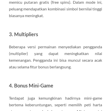
memicu putaran gratis (free spins). Dalam mode ini,
peluang mendapatkan kombinasi simbol bernilai tinggi
biasanya meningkat.
3. Multipliers
Beberapa versi permainan menyediakan pengganda
(multiplier) yang dapat meningkatkan nilai
kemenangan. Pengganda ini bisa muncul secara acak
atau selama fitur bonus berlangsung.
4. Bonus Mini-Game
Terdapat juga kemungkinan hadirnya mini-game
bertema keberuntungan, seperti memilih peti harta