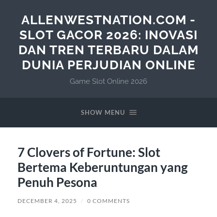
ALLENWESTNATION.COM -
SLOT GACOR 2026: INOVASI
DAN TREN TERBARU DALAM
DUNIA PERJUDIAN ONLINE
Game Slot Online 2026
SHOW MENU
7 Clovers of Fortune: Slot
Bertema Keberuntungan yang
Penuh Pesona
DECEMBER 4, 2025
/
0 COMMENTS