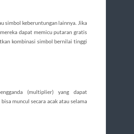
tau simbol keberuntungan lainnya. Jika
 mereka dapat memicu putaran gratis
tkan kombinasi simbol bernilai tinggi
ngganda (multiplier) yang dapat
 bisa muncul secara acak atau selama