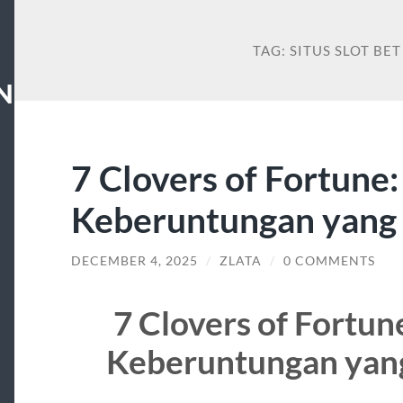
TAG:
SITUS SLOT BET
N.COM
7 Clovers of Fortune
Keberuntungan yang
DECEMBER 4, 2025
/
ZLATA
/
0 COMMENTS
7 Clovers of Fortun
Keberuntungan yan