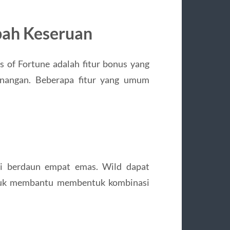
bah Keseruan
rs of Fortune adalah fitur bonus yang
enangan. Beberapa fitur yang umum
gi berdaun empat emas. Wild dapat
ntuk membantu membentuk kombinasi