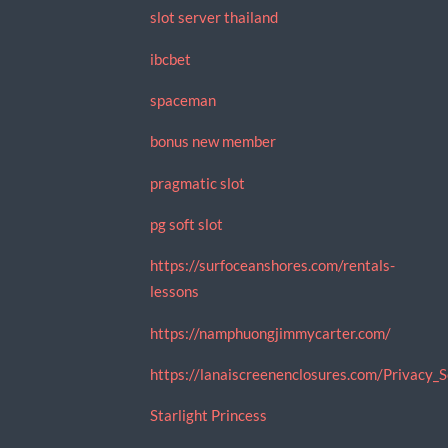
slot server thailand
ibcbet
spaceman
bonus new member
pragmatic slot
pg soft slot
https://surfoceanshores.com/rentals-
lessons
https://namphuongjimmycarter.com/
https://lanaiscreenenclosures.com/Privacy_S
Starlight Princess