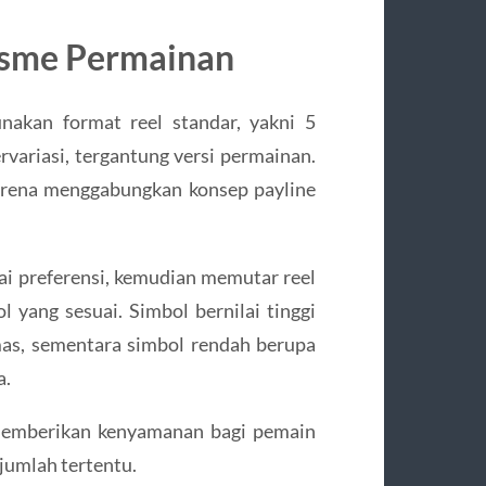
isme Permainan
akan format reel standar, yakni 5
variasi, tergantung versi permainan.
rena menggabungkan konsep payline
ai preferensi, kemudian memutar reel
yang sesuai. Simbol bernilai tinggi
mas, sementara simbol rendah berupa
a.
 memberikan kenyamanan bagi pemain
jumlah tertentu.