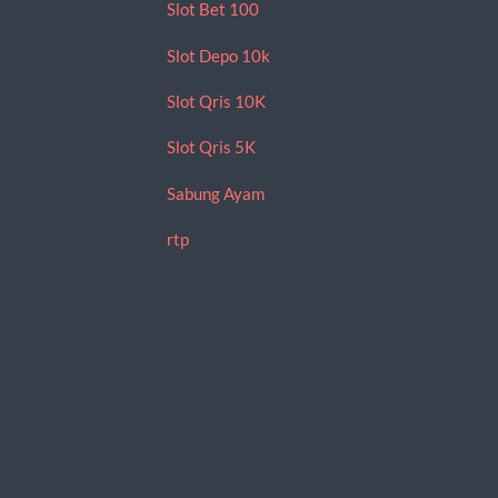
Slot Bet 100
Slot Depo 10k
Slot Qris 10K
Slot Qris 5K
Sabung Ayam
rtp