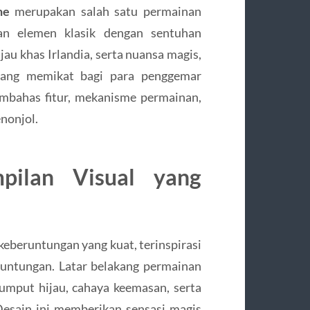
ne
merupakan salah satu permainan
n elemen klasik dengan sentuhan
u khas Irlandia, serta nuansa magis,
yang memikat bagi para penggemar
embahas fitur, mekanisme permainan,
enonjol.
ilan Visual yang
eberuntungan yang kuat, terinspirasi
eruntungan. Latar belakang permainan
mput hijau, cahaya keemasan, serta
Desain ini memberikan sensasi magis