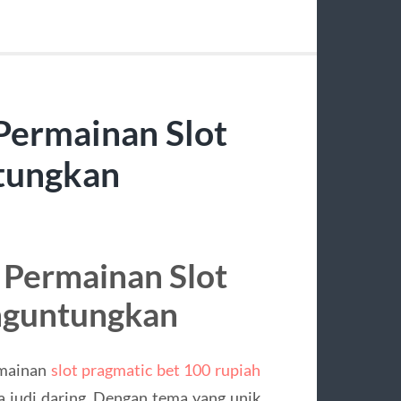
 Permainan Slot
tungkan
: Permainan Slot
nguntungkan
rmainan
slot pragmatic bet 100 rupiah
a judi daring. Dengan tema yang unik