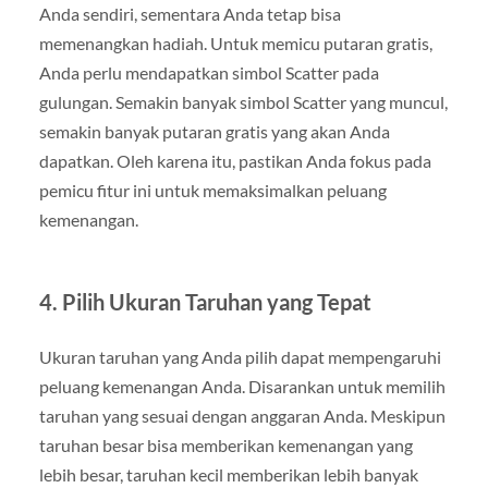
Anda sendiri, sementara Anda tetap bisa
memenangkan hadiah. Untuk memicu putaran gratis,
Anda perlu mendapatkan simbol Scatter pada
gulungan. Semakin banyak simbol Scatter yang muncul,
semakin banyak putaran gratis yang akan Anda
dapatkan. Oleh karena itu, pastikan Anda fokus pada
pemicu fitur ini untuk memaksimalkan peluang
kemenangan.
4.
Pilih Ukuran Taruhan yang Tepat
Ukuran taruhan yang Anda pilih dapat mempengaruhi
peluang kemenangan Anda. Disarankan untuk memilih
taruhan yang sesuai dengan anggaran Anda. Meskipun
taruhan besar bisa memberikan kemenangan yang
lebih besar, taruhan kecil memberikan lebih banyak