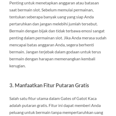
Penting untuk menetapkan anggaran atau batasan
saat bermain slot. Sebelum memulai permainan,
tentukan seberapa banyak uang yang siap Anda
pertaruhkan dan jangan melebihi jumlah tersebut.
Bermain dengan bijak dan tidak terbawa emosi sangat
penting dalam permainan slot. Jika Anda merasa sudah
mencapai batas anggaran Anda, segera berhenti
bermain. Jangan terjebak dalam godaan untuk terus
bermain dengan harapan memenangkan kembali
kerugian.
3.
Manfaatkan Fitur Putaran Gratis
Salah satu fitur utama dalam Gates of Gatot Kaca
adalah putaran gratis. Fitur ini dapat memberi Anda
peluang untuk bermain tanpa mempertaruhkan uang