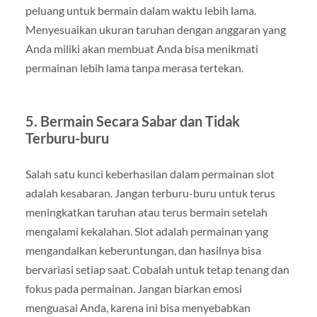
peluang untuk bermain dalam waktu lebih lama.
Menyesuaikan ukuran taruhan dengan anggaran yang
Anda miliki akan membuat Anda bisa menikmati
permainan lebih lama tanpa merasa tertekan.
5.
Bermain Secara Sabar dan Tidak
Terburu-buru
Salah satu kunci keberhasilan dalam permainan slot
adalah kesabaran. Jangan terburu-buru untuk terus
meningkatkan taruhan atau terus bermain setelah
mengalami kekalahan. Slot adalah permainan yang
mengandalkan keberuntungan, dan hasilnya bisa
bervariasi setiap saat. Cobalah untuk tetap tenang dan
fokus pada permainan. Jangan biarkan emosi
menguasai Anda, karena ini bisa menyebabkan