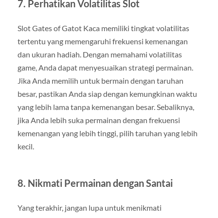
7.
Perhatikan Volatilitas Slot
Slot Gates of Gatot Kaca memiliki tingkat volatilitas
tertentu yang memengaruhi frekuensi kemenangan
dan ukuran hadiah. Dengan memahami volatilitas
game, Anda dapat menyesuaikan strategi permainan.
Jika Anda memilih untuk bermain dengan taruhan
besar, pastikan Anda siap dengan kemungkinan waktu
yang lebih lama tanpa kemenangan besar. Sebaliknya,
jika Anda lebih suka permainan dengan frekuensi
kemenangan yang lebih tinggi, pilih taruhan yang lebih
kecil.
8.
Nikmati Permainan dengan Santai
Yang terakhir, jangan lupa untuk menikmati