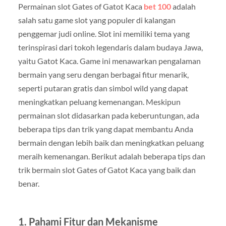
Permainan slot Gates of Gatot Kaca
bet 100
adalah
salah satu game slot yang populer di kalangan
penggemar judi online. Slot ini memiliki tema yang
terinspirasi dari tokoh legendaris dalam budaya Jawa,
yaitu Gatot Kaca. Game ini menawarkan pengalaman
bermain yang seru dengan berbagai fitur menarik,
seperti putaran gratis dan simbol wild yang dapat
meningkatkan peluang kemenangan. Meskipun
permainan slot didasarkan pada keberuntungan, ada
beberapa tips dan trik yang dapat membantu Anda
bermain dengan lebih baik dan meningkatkan peluang
meraih kemenangan. Berikut adalah beberapa tips dan
trik bermain slot Gates of Gatot Kaca yang baik dan
benar.
1.
Pahami Fitur dan Mekanisme