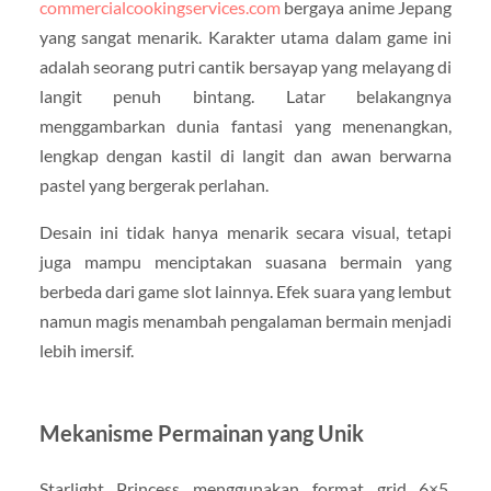
commercialcookingservices.com
bergaya anime Jepang
yang sangat menarik. Karakter utama dalam game ini
adalah seorang putri cantik bersayap yang melayang di
langit penuh bintang. Latar belakangnya
menggambarkan dunia fantasi yang menenangkan,
lengkap dengan kastil di langit dan awan berwarna
pastel yang bergerak perlahan.
Desain ini tidak hanya menarik secara visual, tetapi
juga mampu menciptakan suasana bermain yang
berbeda dari game slot lainnya. Efek suara yang lembut
namun magis menambah pengalaman bermain menjadi
lebih imersif.
Mekanisme Permainan yang Unik
Starlight Princess menggunakan format grid 6×5,