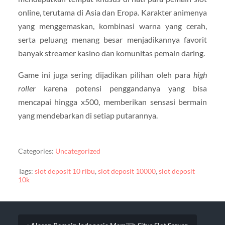
online, terutama di Asia dan Eropa. Karakter animenya
yang menggemaskan, kombinasi warna yang cerah,
serta peluang menang besar menjadikannya favorit
banyak streamer kasino dan komunitas pemain daring.
Game ini juga sering dijadikan pilihan oleh para
high
roller
karena potensi penggandanya yang bisa
mencapai hingga x500, memberikan sensasi bermain
yang mendebarkan di setiap putarannya.
Categories:
Uncategorized
Tags:
slot deposit 10 ribu
,
slot deposit 10000
,
slot deposit
10k