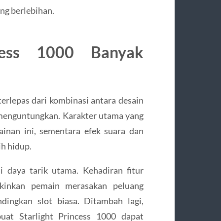
ng berlebihan.
ncess 1000 Banyak
 terlepas dari kombinasi antara desain
 menguntungkan. Karakter utama yang
inan ini, sementara efek suara dan
h hidup.
 daya tarik utama. Kehadiran fitur
gkinkan pemain merasakan peluang
dingkan slot biasa. Ditambah lagi,
at Starlight Princess 1000 dapat