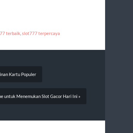
77 terbaik
,
slot777 terpercaya
inan Kartu Populer
ne untuk Menemukan Slot Gacor Hari Ini »