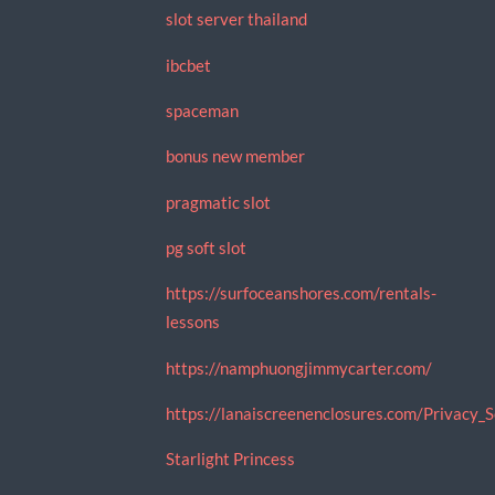
slot server thailand
ibcbet
spaceman
bonus new member
pragmatic slot
pg soft slot
https://surfoceanshores.com/rentals-
lessons
https://namphuongjimmycarter.com/
https://lanaiscreenenclosures.com/Privacy_S
Starlight Princess