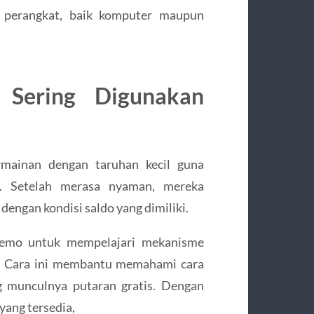
 perangkat, baik komputer maupun
 Sering Digunakan
mainan dengan taruhan kecil guna
. Setelah merasa nyaman, mereka
engan kondisi saldo yang dimiliki.
demo untuk mempelajari mekanisme
i. Cara ini membantu memahami cara
g munculnya putaran gratis. Dengan
yang tersedia,