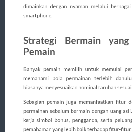
dimainkan dengan nyaman melalui berbagai
smartphone.
Strategi Bermain yang
Pemain
Banyak pemain memilih untuk memulai per
memahami pola permainan terlebih dahulu
biasanya menyesuaikan nominal taruhan sesuai d
Sebagian pemain juga memanfaatkan fitur 
permainan sebelum bermain dengan uang asl
kerja simbol bonus, pengganda, serta peluan
pemahaman yang lebih baik terhadap fitur-fitur 