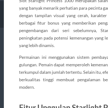
Slot Starlight Princess 1000 merupakan sala
yang banyak menarik perhatian para pecinta gam
dengan tampilan visual yang cerah, karakter
berbagai fitur bonus yang memberikan peng
pengembangan dari seri sebelumnya, Sta
peningkatan pada potensi kemenangan yang l
yang lebih dinamis.
Permainan ini menggunakan sistem pembaya
gulungan. Pemain dapat memperoleh kemenanga
terkumpul dalam jumlah tertentu. Selain itu, efe
berkualitas tinggi membuat pengalaman be
modern.
Fitur Unggulan Starlight 