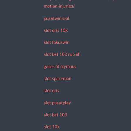
motion-injuries/
pusatwin slot
slot qris 10k
slot fokuswin
slot bet 100 rupiah
gates of olympus
slot spaceman
slot qris
slot pusatplay
slot bet 100
slot 10k