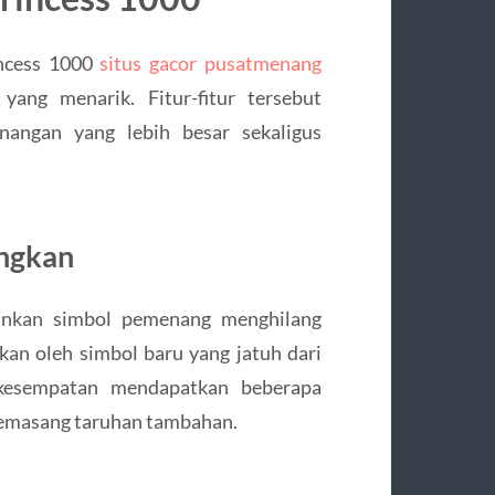
incess 1000
situs gacor pusatmenang
 yang menarik. Fitur-fitur tersebut
angan yang lebih besar sekaligus
ngkan
kinkan simbol pemenang menghilang
an oleh simbol baru yang jatuh dari
 kesempatan mendapatkan beberapa
memasang taruhan tambahan.