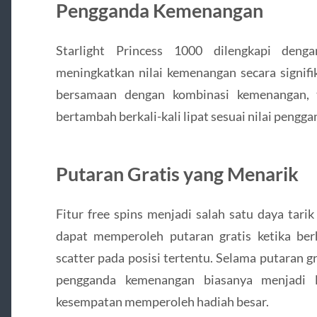
Pengganda Kemenangan
Starlight Princess 1000 dilengkapi den
meningkatkan nilai kemenangan secara signifi
bersamaan dengan kombinasi kemenangan, t
bertambah berkali-kali lipat sesuai nilai pengg
Putaran Gratis yang Menarik
Fitur free spins menjadi salah satu daya tar
dapat memperoleh putaran gratis ketika be
scatter pada posisi tertentu. Selama putaran 
pengganda kemenangan biasanya menjadi l
kesempatan memperoleh hadiah besar.