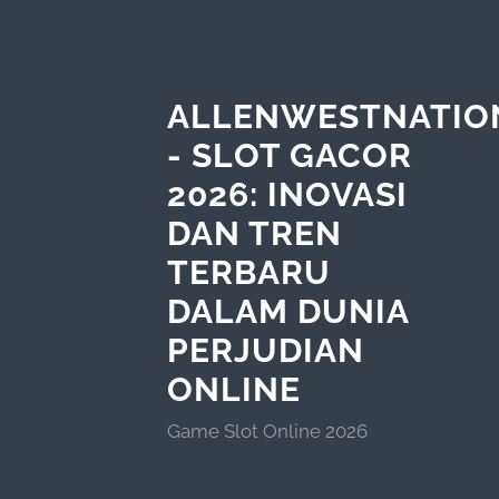
ALLENWESTNATIO
- SLOT GACOR
2026: INOVASI
DAN TREN
TERBARU
DALAM DUNIA
PERJUDIAN
ONLINE
Game Slot Online 2026