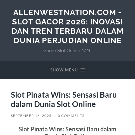
ALLENWESTNATION.COM -
SLOT GACOR 2026: INOVASI
DAN TREN TERBARU DALAM
DUNIA PERJUDIAN ONLINE
Game Slot Online 2026
SHOW MENU
Slot Pinata Wins: Sensasi Baru
dalam Dunia Slot Online
SEPTEMBER 16, 2025
/
0 COMMENTS
Slot Pinata Wins: Sensasi Baru dalam