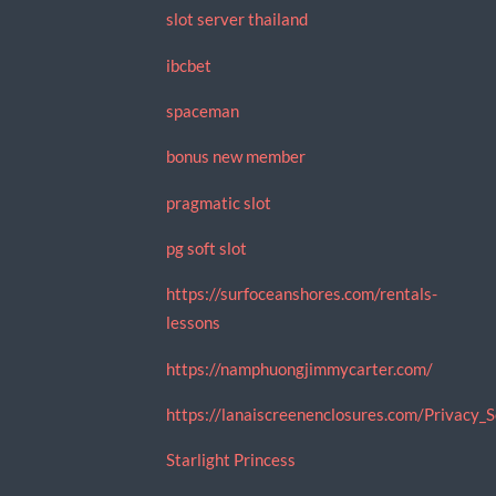
slot server thailand
ibcbet
spaceman
bonus new member
pragmatic slot
pg soft slot
https://surfoceanshores.com/rentals-
lessons
https://namphuongjimmycarter.com/
https://lanaiscreenenclosures.com/Privacy_S
Starlight Princess