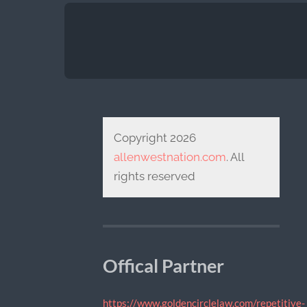
Copyright 2026
allenwestnation.com
. All
rights reserved
Offical Partner
https://www.goldencirclelaw.com/repetitive-