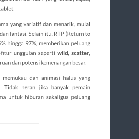
ablet.
ema yang variatif dan menarik, mulai
an fantasi. Selain itu, RTP (Return to
 96% hingga 97%, memberikan peluang
fitur unggulan seperti
wild
,
scatter
,
uan dan potensi kemenangan besar.
ng memukau dan animasi halus yang
. Tidak heran jika banyak pemain
ma untuk hiburan sekaligus peluang