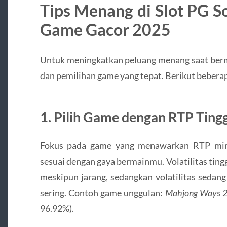
Tips Menang di Slot PG S
Game Gacor 2025
Untuk meningkatkan peluang menang saat berma
dan pemilihan game yang tepat. Berikut beberap
1. Pilih Game dengan RTP Tinggi
Fokus pada game yang menawarkan RTP minim
sesuai dengan gaya bermainmu. Volatilitas ting
meskipun jarang, sedangkan volatilitas seda
sering. Contoh game unggulan:
Mahjong Ways 
96.92%).