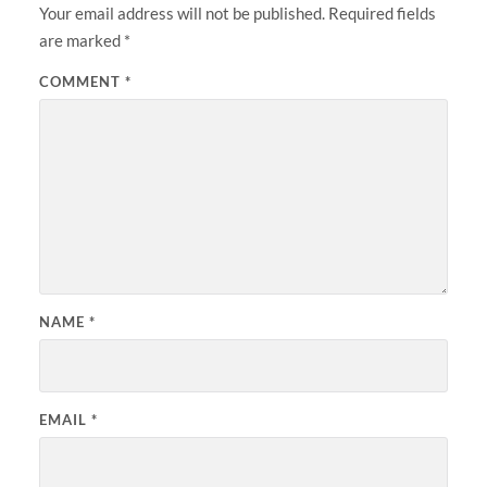
Your email address will not be published.
Required fields
are marked
*
COMMENT
*
NAME
*
EMAIL
*