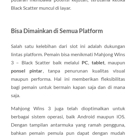
Black Scatter muncul di layar.
Bisa Dimainkan di Semua Platform
Salah satu kelebihan dari slot ini adalah dukungan
lintas platform. Pemain bisa menikmati Mahjong Wins
3 – Black Scatter baik melalui
PC
,
tablet
, maupun
ponsel pintar
, tanpa penurunan kualitas visual
maupun performa. Hal ini memberikan fleksibilitas
bagi pemain untuk bermain kapan saja dan di mana
saja.
Mahjong Wins 3 juga telah dioptimalkan untuk
berbagai sistem operasi, baik Android maupun iOS.
Dengan tampilan antarmuka yang ramah pengguna,
bahkan pemain pemula pun dapat dengan mudah