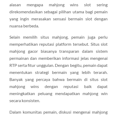
alasan mengapa mahjong wins slot sering
direkomendasikan sebagai pilihan utama bagi pemain
yang ingin merasakan sensasi bermain slot dengan
nuansa berbeda.
Selain memilih situs mahjong, pemain juga perlu
memperhatikan reputasi platform tersebut. Situs slot
mahjong gacor biasanya transparan dalam sistem
permainan dan memberikan informasi jelas mengenai
RTP serta fitur unggulan. Dengan begitu, pemain dapat
menentukan strategi bermain yang lebih terarah.
Banyak yang percaya bahwa bermain di situs slot
mahjong wins dengan reputasi baik dapat
meningkatkan peluang mendapatkan mahjong win
secara konsisten.
Dalam komunitas pemain, diskusi mengenai mahjong