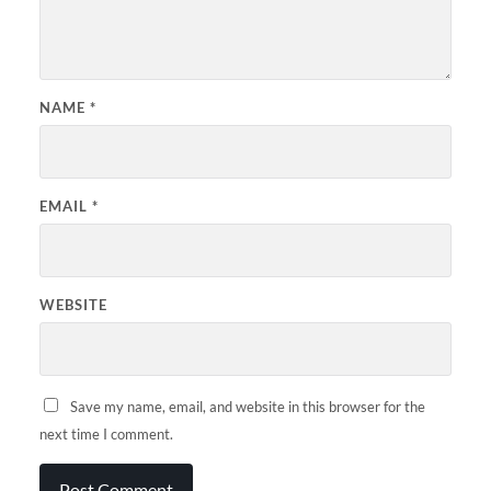
NAME
*
EMAIL
*
WEBSITE
Save my name, email, and website in this browser for the
next time I comment.