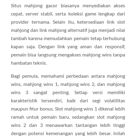
Situs mahjong gacor biasanya menyediakan akses
cepat, server stabil, serta koleksi game lengkap dari
provider ternama. Selain itu, ketersediaan link slot
mahjong dan link mahjong alternatif juga menjadi nilai
tambah karena memudahkan pemain tetap terhubung
kapan saja. Dengan link yang aman dan responsif,
pemain bisa langsung mengakses mahjong wins tanpa
hambatan teknis.
Bagi pemula, memahami perbedaan antara mahjong
wins, mahjong wins 1, mahjong wins 2, dan mahjong
wins 3 sangat penting. Setiap versi memiliki
karakteristik tersendiri, baik dari segi volatilitas
maupun fitur bonus. Slot mahjong wins 1 dikenal lebih
ramah untuk pemain baru, sedangkan slot mahjong
wins 2 dan 3 menawarkan tantangan lebih tinggi
dengan potensi kemenangan yang lebih besar. Inilah