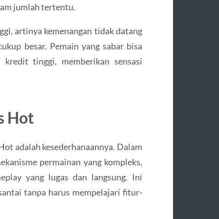
am jumlah tertentu.
nggi, artinya kemenangan tidak datang
 cukup besar. Pemain yang sabar bisa
 kredit tinggi, memberikan sensasi
s Hot
s Hot adalah kesederhanaannya. Dalam
mekanisme permainan yang kompleks,
eplay yang lugas dan langsung. Ini
antai tanpa harus mempelajari fitur-