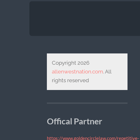
Copyright 2026
allenwestnation.com
. All
rights reserved
Offical Partner
https://www.goldencirclelaw.com/repetitive-