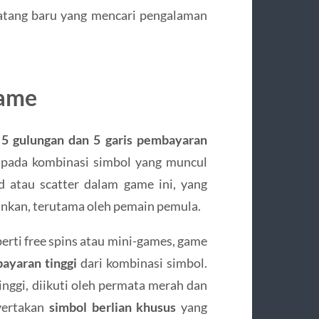
atang baru yang mencari pengalaman
Game
t
5 gulungan dan 5 garis pembayaran
s pada kombinasi simbol yang muncul
ld atau scatter dalam game ini, yang
kan, terutama oleh pemain pemula.
perti free spins atau mini-games, game
ayaran tinggi
dari kombinasi simbol.
inggi, diikuti oleh permata merah dan
nyertakan
simbol berlian khusus
yang