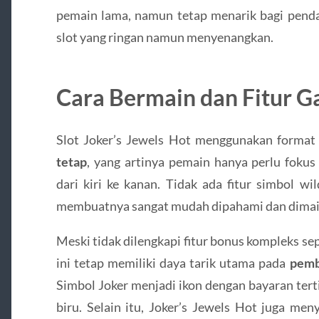
pemain lama, namun tetap menarik bagi pend
slot yang ringan namun menyenangkan.
Cara Bermain dan Fitur 
Slot Joker’s Jewels Hot menggunakan forma
tetap
, yang artinya pemain hanya perlu foku
dari kiri ke kanan. Tidak ada fitur simbol wi
membuatnya sangat mudah dipahami dan dimain
Meski tidak dilengkapi fitur bonus kompleks se
ini tetap memiliki daya tarik utama pada
pemb
Simbol Joker menjadi ikon dengan bayaran tert
biru. Selain itu, Joker’s Jewels Hot juga me