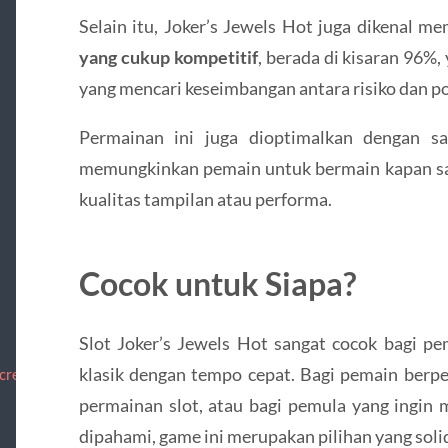
Selain itu, Joker’s Jewels Hot juga dikenal me
yang cukup kompetitif
, berada di kisaran 96%
yang mencari keseimbangan antara risiko dan p
Permainan ini juga dioptimalkan dengan sa
memungkinkan pemain untuk bermain kapan saj
kualitas tampilan atau performa.
Cocok untuk Siapa?
Slot Joker’s Jewels Hot sangat cocok bagi p
klasik dengan tempo cepat. Bagi pemain berpe
creen.html
permainan slot, atau bagi pemula yang ingin
dipahami, game ini merupakan pilihan yang soli