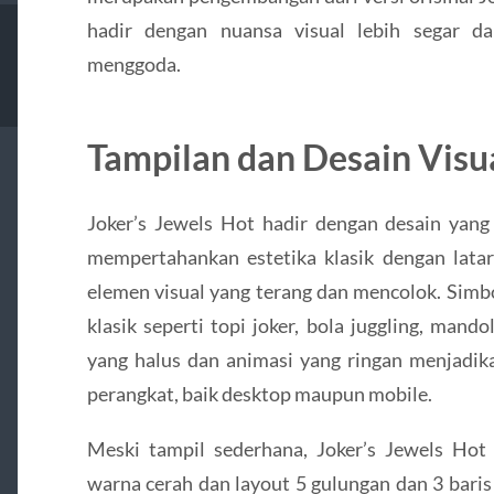
hadir dengan nuansa visual lebih segar d
menggoda.
Tampilan dan Desain Visu
Joker’s Jewels Hot hadir dengan desain yang
mempertahankan estetika klasik dengan lata
elemen visual yang terang dan mencolok. Simbo
klasik seperti topi joker, bola juggling, mand
yang halus dan animasi yang ringan menjadik
perangkat, baik desktop maupun mobile.
Meski tampil sederhana, Joker’s Jewels Ho
warna cerah dan layout 5 gulungan dan 3 baris