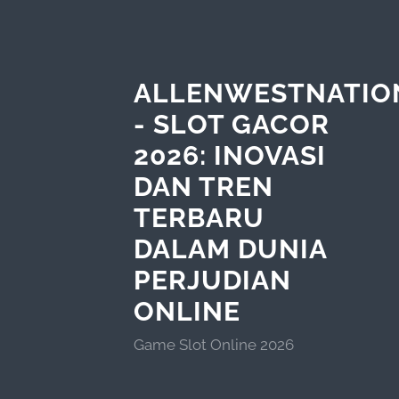
ALLENWESTNATIO
- SLOT GACOR
2026: INOVASI
DAN TREN
TERBARU
DALAM DUNIA
PERJUDIAN
ONLINE
Game Slot Online 2026