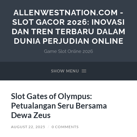
ALLENWESTNATION.COM -
SLOT GACOR 2026: INOVASI
DAN TREN TERBARU DALAM
DUNIA PERJUDIAN ONLINE
Game Slot Online 2026
SHOW MENU
Slot Gates of Olympus:
Petualangan Seru Bersama
Dewa Zeus
AUGUST 22, 2025
/
0 COMMENTS