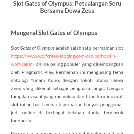
Slot Gates of Olympus: Petualangan Seru
Bersama Dewa Zeus
Mengenal Slot Gates of Olympus
Slot
Gates of Olympus
adalah salah satu permainan slot
https://www.wolfcreek-lodging.com/cabins/howlin-
wolf-cabin/
online paling populer yang dikembangkan
oleh Pragmatic Play. Permainan ini mengusung tema
mitologi Yunani Kuno, dengan tokoh utama Dewa
Zeus yang dikenal sebagai penguasa langit. Dengan
tampilan visual yang memukau dan fitur-fitur inovatif,
slot ini berhasil menarik perhatian banyak penggemar
judi online di berbagai belahan dunia, termasuk
Indonesia.
Permainan ini menggunakan format 6 gulungan dan 5