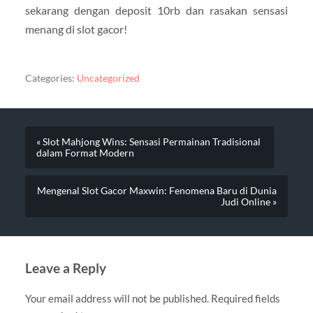
sekarang dengan deposit 10rb dan rasakan sensasi
menang di slot gacor!
Categories:
Uncategorized
« Slot Mahjong Wins: Sensasi Permainan Tradisional
dalam Format Modern
Mengenal Slot Gacor Maxwin: Fenomena Baru di Dunia
Judi Online »
Leave a Reply
Your email address will not be published.
Required fields