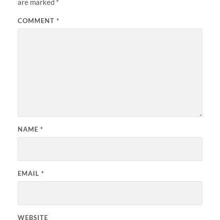
are marked
*
COMMENT
*
NAME
*
EMAIL
*
WEBSITE