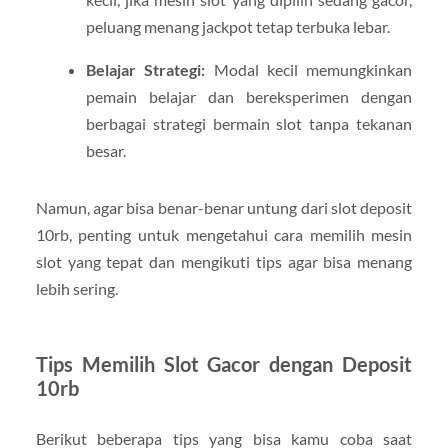
peluang menang jackpot tetap terbuka lebar.
Belajar Strategi:
Modal kecil memungkinkan
pemain belajar dan bereksperimen dengan
berbagai strategi bermain slot tanpa tekanan
besar.
Namun, agar bisa benar-benar untung dari slot deposit
10rb, penting untuk mengetahui cara memilih mesin
slot yang tepat dan mengikuti tips agar bisa menang
lebih sering.
Tips Memilih Slot Gacor dengan Deposit
10rb
Berikut beberapa tips yang bisa kamu coba saat