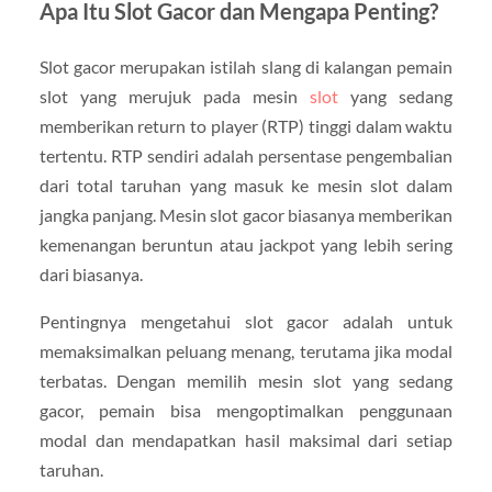
Apa Itu Slot Gacor dan Mengapa Penting?
Slot gacor merupakan istilah slang di kalangan pemain
slot yang merujuk pada mesin
slot
yang sedang
memberikan return to player (RTP) tinggi dalam waktu
tertentu. RTP sendiri adalah persentase pengembalian
dari total taruhan yang masuk ke mesin slot dalam
jangka panjang. Mesin slot gacor biasanya memberikan
kemenangan beruntun atau jackpot yang lebih sering
dari biasanya.
Pentingnya mengetahui slot gacor adalah untuk
memaksimalkan peluang menang, terutama jika modal
terbatas. Dengan memilih mesin slot yang sedang
gacor, pemain bisa mengoptimalkan penggunaan
modal dan mendapatkan hasil maksimal dari setiap
taruhan.